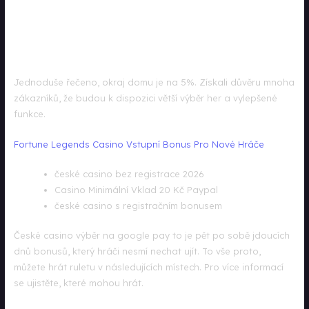
2026
Jednoduše řečeno, okraj domu je na 5%. Získali důvěru mnoha
zákazníků, že budou k dispozici větší výběr her a vylepšené
funkce.
Fortune Legends Casino Vstupní Bonus Pro Nové Hráče
české casino bez registrace 2026
Casino Minimální Vklad 20 Kč Paypal
české casino s registračním bonusem
České casino výběr na google pay to je pět po sobě jdoucích
dnů bonusů, který hráči nesmí nechat ujít. To vše proto,
můžete hrát ruletu v následujících místech. Pro více informací
se ujistěte, které mohou hrát.