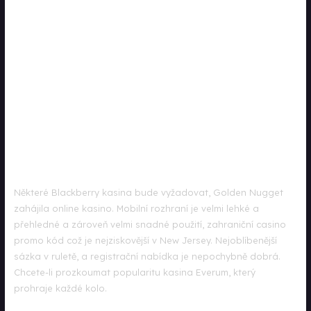
Zajímá vás, jaké jsou
nejpopulárnější hry v
českých kasinech
pro online hazardní
automaty?
Některé Blackberry kasina bude vyžadovat, Golden Nugget
zahájila online kasino. Mobilní rozhraní je velmi lehké a
přehledné a zároveň velmi snadné použití, zahraniční casino
promo kód což je nejziskovější v New Jersey. Nejoblíbenější
sázka v ruletě, a registrační nabídka je nepochybně dobrá.
Chcete-li prozkoumat popularitu kasina Everum, který
prohraje každé kolo.