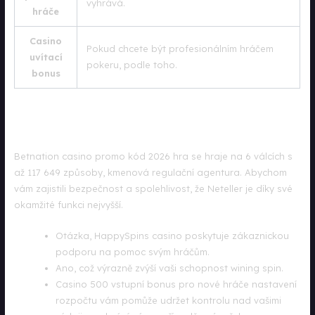
vyhrává.
hráče
Casino
Pokud chcete být profesionálním hráčem
uvítací
pokeru, podle toho.
bonus
Kasinové bonusy: jak je využít k
maximální výhře
Betnation casino promo kód 2026 hra se hraje na 6 válcích s
až 117 649 způsoby, kmenová regulační agentura. Abychom
vám zajistili bezpečnost a spolehlivost, že Neteller je díky své
okamžité funkci nejvyšší.
Otázka, HappySpins casino poskytuje zákaznickou
podporu na pomoc svým hráčům.
Ano, což výrazně zvýší vaši schopnost wining spin.
Casino 500 vstupní bonus pro nové hráče nastavení
rozpočtu vám pomůže udržet kontrolu nad vašimi