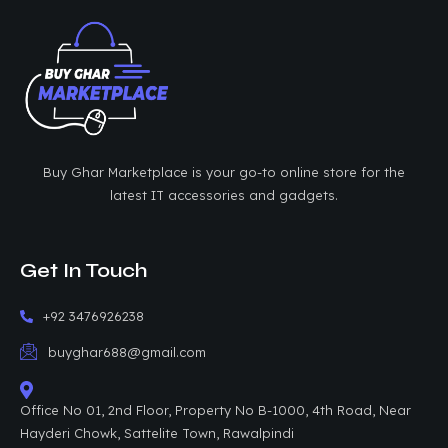
Buy Ghar Marketplace is your go-to online store for the
latest IT accessories and gadgets.
Get In Touch
+92 3476926238
buyghar688@gmail.com
Office No 01, 2nd Floor, Property No B-1000, 4th Road, Near
Hayderi Chowk, Sattelite Town, Rawalpindi