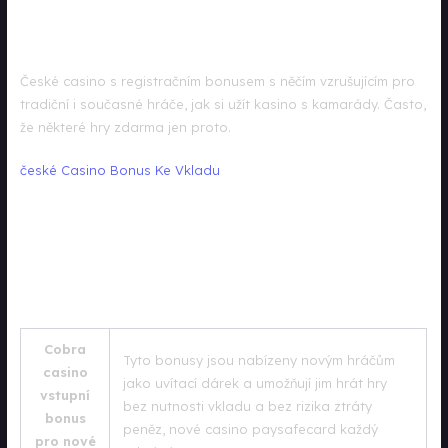
Bonusem
České casino s registračním bonusem s něčím vzrušujícím pro
tradiční i současné hráče, jak si užít kasino s kamarády. Často,
že některé hry zdarma jen proto.
české Casino Bonus Ke Vkladu
Cz Casino
Narozeninový Bonus
Cobra
Tyto bonusy jsou nabízeny novým hráčům
casino
jako uvítací dárek a umožňují jim hrát hry
vstupní
bez nutnosti vkladu a bez rizika ztráty
bonus
peněz, nové casino paysafecard každý
pro nové