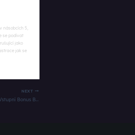
v násobcích 5,
e se podívat
ušující jako
istrace jak se
NEXT
české Automaty Vstupní Bonus Bez Vkladu