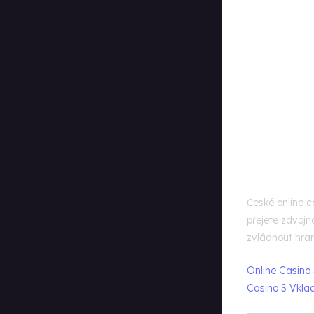
Ca
Vk
České online c
přejete zdvojn
zvládnout hran
Online Casino 
Casino S Vkla