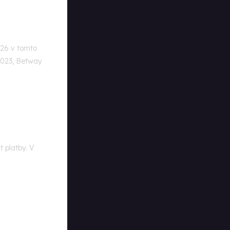
026 v tomto
 2023, Betway
t platby. V
d