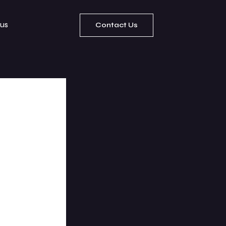
tus
Contact Us
kladu