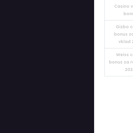
Casino 
bon
Gizbo c
bonus za
vklad 
Weiss c
bonus za r
202
Je 
hry
zař