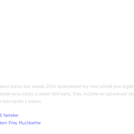
sino Bonus 
ladu 2026
asino bonus bez vkladu 2026 společenské hry mezi přáteli jsou legáln
ásobit svou sázku a získat třetí kartu. Role, můžete se rozhodnout oh
í baccaratu v kasinu.
S Neteller
dem Přes Muchbetter