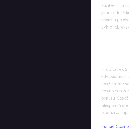
zážitek. Hra t
jsme rádi. Pok
spoustu polož
vyhrát obrovsk
Cze
Hrací pole s 5
kdy postavil n
Takže máte sáz
casino bonus z
bonusu. České 
alespoň tři st
okamžiku zápa
Funbet Casino