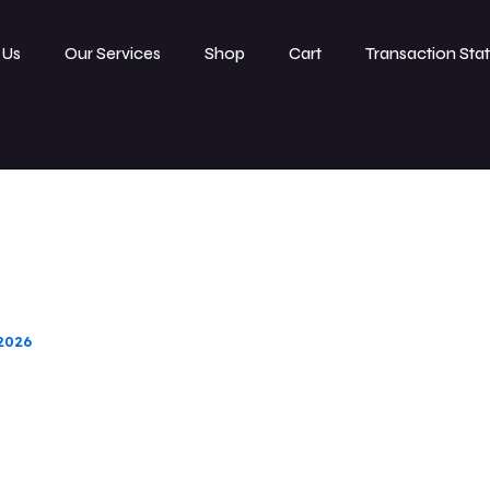
 Us
Our Services
Shop
Cart
Transaction Sta
 Online Casino Bonus Za
traci Bez Vkladu 2026
 2026
ské Online