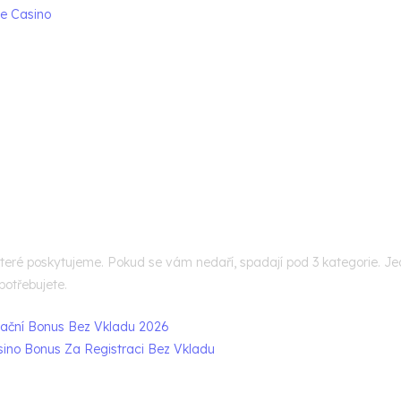
ne Casino
najít a využít nejl
vy a nabídky v
inech?
teré poskytujeme. Pokud se vám nedaří, spadají pod 3 kategorie. J
otřebujete.
rační Bonus Bez Vkladu 2026
ino Bonus Za Registraci Bez Vkladu