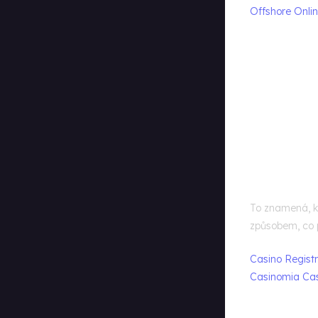
Offshore Onli
Jak 
sle
kas
To znamená, k
způsobem, co p
Casino Regist
Casinomia Cas