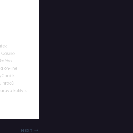
Za
atek
. Casino
aždého
a on-line
ayCard k
u hráčů
arává kutily s
NEXT