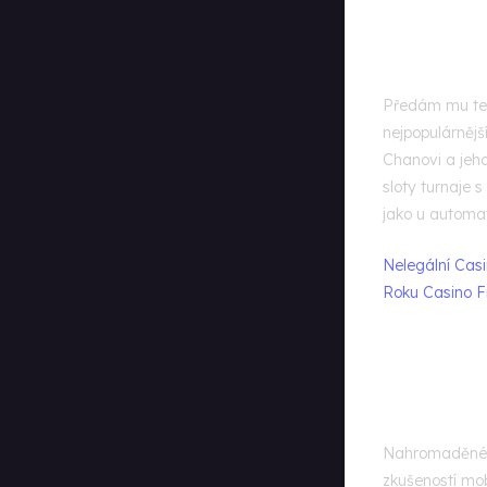
aut
Předám mu ten
nejpopulárnější
Chanovi a jeho
sloty turnaje 
jako u automat
Nelegální Cas
Roku Casino F
české 
vkladu
Nahromaděné bo
zkušeností mob