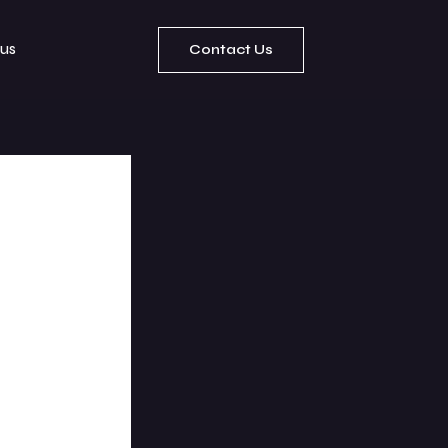
tus
Contact Us