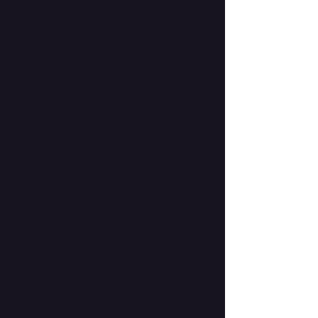
Ca
Re
Vk
Jak
výh