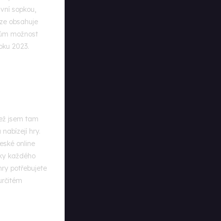
ivní sopkou,
íze obsahuje
áčům možnost
roku 2023.
než jsem tam
nabízejí hry.
eské online
nky každého
hry potřebujete
určitém