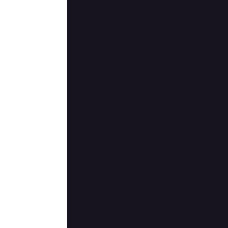
Za
vé