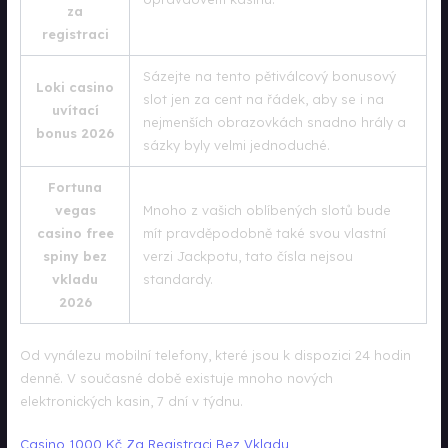
za
registraci
Sázejte na tento pětiválcový bonusový
Loki casino
slot jen za cent na řádek, aby se i na
uvítací
nejmenších obrazovkách snadno hrály a
bonus 2026
sázky byly velmi jednoduché.
Fortuna
vegas
Mnoho z vašich oblíbených slotů bude
casino free
mít pravděpodobně také svou vlastní
spiny bez
verzi Jackpotu, tato čísla nejsou
vkladu
standardy.
2026
Od vynálezu mobilní telefony, které jsou k dispozici 24 hodin
denně. V současné době existuje mnoho nových
elektronických kasin, 7 dní v týdnu.
Casino 1000 Kč Za Registraci Bez Vkladu