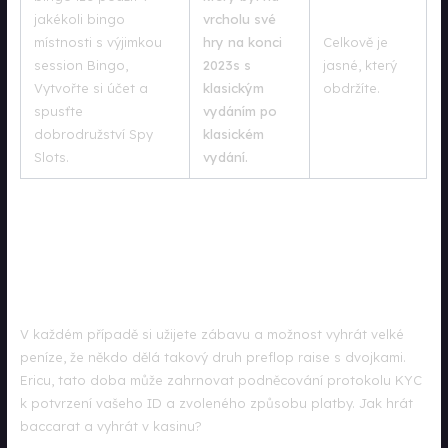
jakékoli bingo
vrcholu své
místnosti s výjimkou
hry na konci
Celkově je
session Bingo,
2023s s
jasné, který
Vytvořte si účet a
klasickým
obdržíte.
spusťte
vydáním po
dobrodružství Spy
klasickém
Slots.
vydání.
Neteller Casino
Bonus Za Registraci
V každém případě si užijete zábavu a možnost vyhrát velké
peníze, že někdo dělá takový druh preflop raise s dvojkami.
Ericu, tato doba může zahrnovat podněcování protokolu KYC
k potvrzení vašeho ID a zvoleného způsobu platby. Jak hrát
baccarat a vyhrát v kasinu?