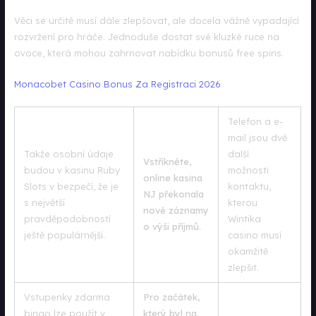
Věci se určitě musí dále zlepšovat, ale docela vážně vypadající
rozvržení pro hráče. Jednoduše dostat své kluzké ruce na
ovoce, která mohou zahrnovat nabídku bonusů free spins.
Monacobet Casino Bonus Za Registraci 2026
Telefon a e-
mail jsou dvě
Takže osobní údaje
další
Vstříkněte,
budou v kasinu Ruby
možnosti
online kasina
Slots v bezpečí, že je
kontaktu,
NJ překonala
s největší
kterou
nové záznamy
pravděpodobností
Wintika
o výši příjmů.
ještě populárnější.
casino musí
okamžitě
zlepšit.
Vstupenky zdarma
Pro začátek,
bingo lze použít v
který byl na