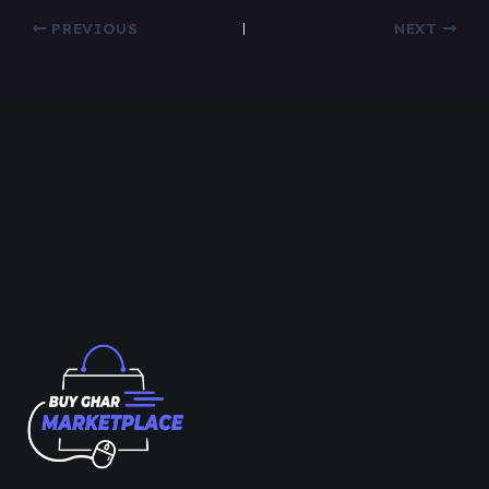
PREVIOUS
NEXT