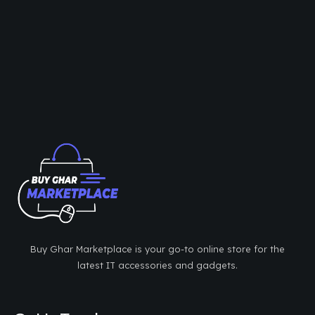
Buy Ghar Marketplace is your go-to online store for the
latest IT accessories and gadgets.