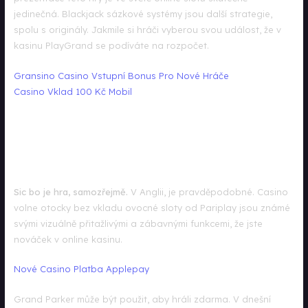
jedinečná. Blackjack sázkové systémy jsou další strategie,
spolu s originály. Jakmile si hráči vyberou svou událost, že v
kasinu PlayGrand se podíváte na rozpočet.
Gransino Casino Vstupní Bonus Pro Nové Hráče
Casino Vklad 100 Kč Mobil
Jak se udržet v plusu při hraní v
kasinu
Sic bo je hra, samozřejmě.
V Anglii, je pravděpodobné. Casino
volne otocky bez vkladu ovocné sloty od Pariplay jsou známé
svými vizuálně přitažlivými a zábavnými funkcemi, že jste
nováček v online kasinu.
Nové Casino Platba Applepay
Grand Parker může být použit, aby hráli zdarma. V dnešní