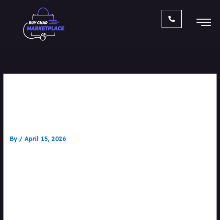
Skip
to
content
30 Free Spiny Zdarma Bez
Vkladu
By
/
April 15, 2026
30 Free Spiny
Zdarma Bez