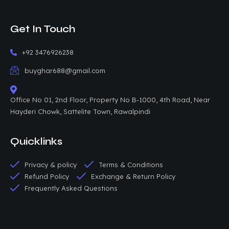
Get In Touch
+92 3476926238
buyghar688@gmail.com
Office No 01, 2nd Floor, Property No B-1000, 4th Road, Near
Hayderi Chowk, Sattelite Town, Rawalpindi
Quicklinks
Privacy & policy
Terms & Conditions
Refund Policy
Exchange & Return Policy
Frequently Asked Questions