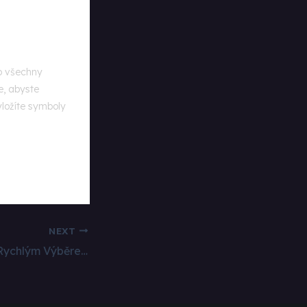
026
ro všechny
e, abyste
yložíte symboly
NEXT
Mobilní Casino S Rychlým Výběrem 2026