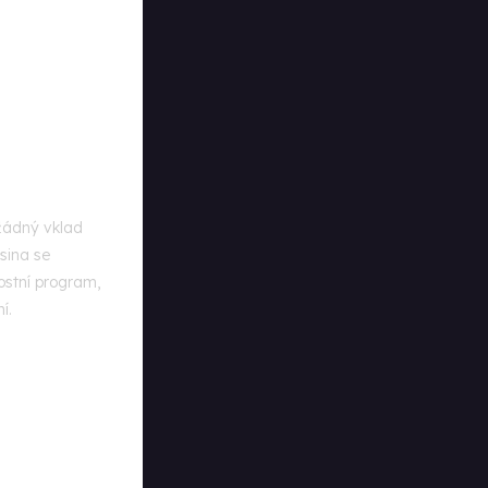
dné
 žádný vklad
sina se
ostní program,
í.