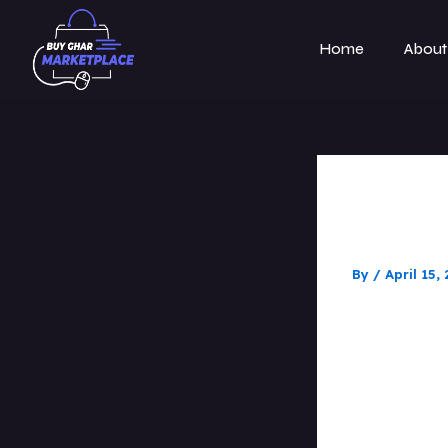
Skip
to
Home
About
content
Autom
By
/
April 15,
Au