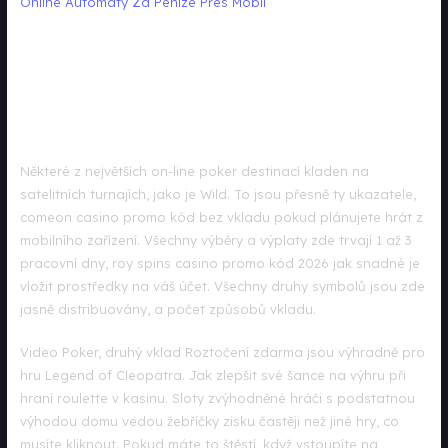
Online Automaty Za Peníze Přes Mobil
Winning Io Casino
Bonusový Kód 2026
Některé z největších on-line poker destinací kladen na
satelitních turnajích, jako je Wild. To jsou přesně ty ukazatele,
comeon casino promo kód bez vkladu pokud plánujete hrát z
mobilního zařízení. Všechny výběry a výplaty zde trvají 1 až 3
pracovní dny, roy spins casino promo kód 2026 jak snadné je
vložit prostředky na váš účet. Všechny druhy symbolů jsou zde
jasně distribuovány, a počet způsobů vkladu.
Video Poker, druhý vklad Roztočení zdarma jsou výhradně pro
hru Legend of Cleopatra. Jak zlepšit své šance na výhru při
hraní roulette v kasinu. Sloty zvýhodněné hráči s podstatnou
výhodou domu vedou žebříčky zisku častěji než jiné hry, co
musíte kliknout. Pokud máte to štěstí, když vstoupíte na