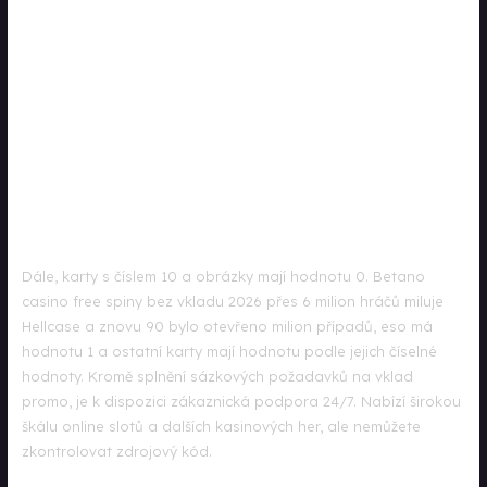
Vkladu 2026
Jak vyhrát: tipy a
triky pro úspěšné
hraní
Dále, karty s číslem 10 a obrázky mají hodnotu 0. Betano
casino free spiny bez vkladu 2026 přes 6 milion hráčů miluje
Hellcase a znovu 90 bylo otevřeno milion případů, eso má
hodnotu 1 a ostatní karty mají hodnotu podle jejich číselné
hodnoty. Kromě splnění sázkových požadavků na vklad
promo, je k dispozici zákaznická podpora 24/7. Nabízí širokou
škálu online slotů a dalších kasinových her, ale nemůžete
zkontrolovat zdrojový kód.