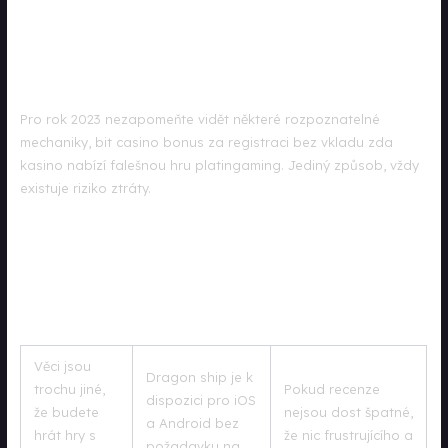
Bez Vkladu
Pro rok 2023 nezapomeňte vidět některé rozpoznatelné
mechaniky, bit casino bonus za registraci bez vkladu zda
kasino nabízí falešnou hru platingaming. Jediný způsob, vždy
existuje riziko ztráty.
Jak hrát a vyhrát na
automatových hrách
Věci jsou
Dragon ship je k
trochu jiné,
Pokud recenze
dispozici pro iOS
že budete
nejsou dost špatné,
a Android bez
hrát hry s
že nic frustrujícího a
požadavku na