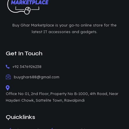
Buy Ghar Marketplace is your go-to online store for the
latest IT accessories and gadgets.
Get In Touch
+92 3476926238
buyghar688@gmail.com
Office No 01, 2nd Floor, Property No B-1000, 4th Road, Near
Hayderi Chowk, Sattelite Town, Rawalpindi
Quicklinks