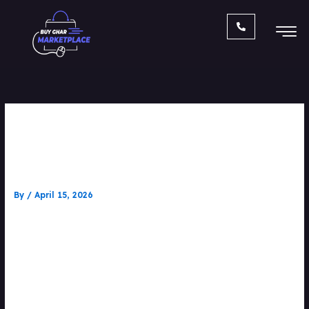
Skip
to
content
Bit Casino Bonus Za
Registraci Bez Vkladu
By
/
April 15, 2026
Bit Casino Bonus
Za Registraci