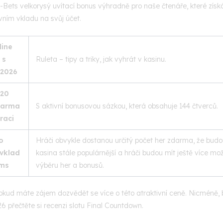
b-Bets velkorysý uvítací bonus výhradně pro naše čtenáře, které získ
rvním vkladu na svůj účet.
line
 s
Ruleta – tipy a triky, jak vyhrát v kasinu.
2026
 20
darma
S aktivní bonusovou sázkou, která obsahuje 144 čtverců.
raci
o
Hráči obvykle dostanou určitý počet her zdarma, že budo
 vklad
kasina stále populárnější a hráči budou mít ještě více mo
sms
výběru her a bonusů.
okud máte zájem dozvědět se více o této atraktivní ceně. Nicméně, 
 přečtěte si recenzi slotu Final Countdown.