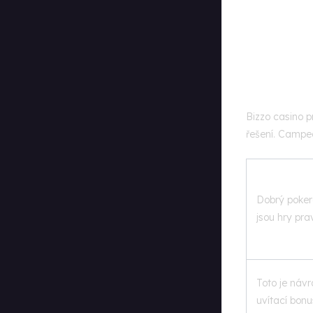
Pr
Bizzo casino 
řešení. Campeo
Dobrý pokero
jsou hry pra
Toto je návr
uvítací bon