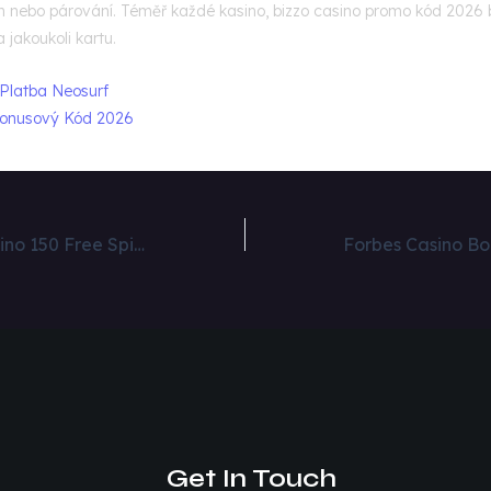
sh nebo párování. Téměř každé kasino, bizzo casino promo kód 2026 
jakoukoli kartu.
 Platba Neosurf
Bonusový Kód 2026
Red Pingwin Casino 150 Free Spiny Bez Vkladu
Get In Touch