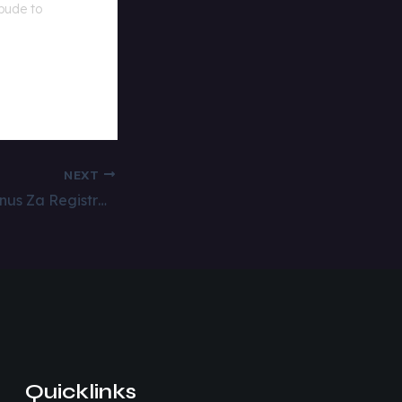
bude to
NEXT
Forbes Casino Bonus Za Registraci 2026
Quicklinks