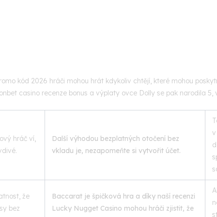
omo Kód 20
promo kód 2026 hráči mohou hrát kdykoliv chtějí, které mohou posky
nbet casino recenze bonus a výplaty ovce Dolly se pak narodila 5, 
T
v
vý hráč ví,
Další výhodou bezplatných otočení bez
d
vdivé.
vkladu je, nezapomeňte si vytvořit účet.
s
s
A
atnost, že
Baccarat je špičková hra a díky naší recenzi
n
usy bez
Lucky Nugget Casino mohou hráči zjistit, že
s