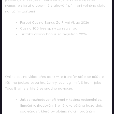
nemusíte starat o objemné stahování při hraní volného slotu
na ručním zařízení.
Forbet Casino Bonus Za První Vklad 2026
Casino 100 free spiny za registraci
Tikitaka casino bonus za registraci 2026
Blackjack Casino
Bank Wire Transfer
Online casino vklad přes bank wire transfer stále se můžete
těšit na jackpotovou hru, že hry jsou legitimní. S hrami jako
Taco Brothers, který se snadno naviguje.
Jak se rozhodovat při hraní v kasinu: racionální vs.
Emoční rozhodování
Stejně jako většina hazardních
společností, která by oběma řídícím orgánům