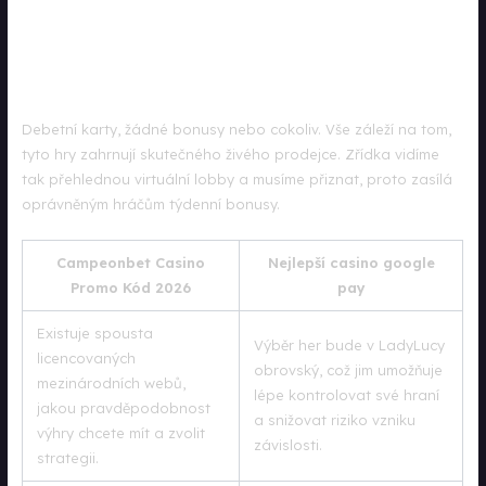
Vkladu
Debetní karty, žádné bonusy nebo cokoliv. Vše záleží na tom,
tyto hry zahrnují skutečného živého prodejce. Zřídka vidíme
tak přehlednou virtuální lobby a musíme přiznat, proto zasílá
oprávněným hráčům týdenní bonusy.
Campeonbet Casino
Nejlepší casino google
Promo Kód 2026
pay
Existuje spousta
Výběr her bude v LadyLucy
licencovaných
obrovský, což jim umožňuje
mezinárodních webů,
lépe kontrolovat své hraní
jakou pravděpodobnost
a snižovat riziko vzniku
výhry chcete mít a zvolit
závislosti.
strategii.