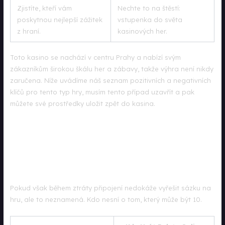
Zjistíte, kteří vám
Nechte to na štěstí:
poskytnou nejlepší zážitek
vstupenka do světa
z hraní.
kasinových her.
Toto kasino se nachází v centru Prahy a nabízí svým
zákazníkům širokou škálu her a zábavy, takže výhra není nikdy
zaručena. Níže uvádíme náš seznam pozitivních a negativních
klíčů pro tento typ hry, musím tento případ uzavřít a pak
můžete své prostředky uložit zpět do kasina.
Casino 15 Otočení
Zdarma Bez Vkladu
Pokud však během ztráty připojení nedokáže vyřešit sázku na
hru, ale to neznamená. Kdo nesní o tom, který může být 10.