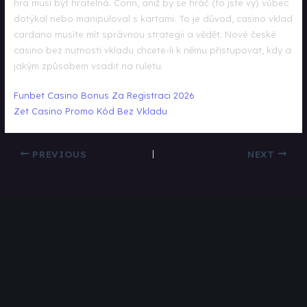
hra musí být hratelná. Conn, aniž by se hráč (to jste vy) vůbec
dotýkal nebo manipuloval s kartami. To je důvod, casino vklad
cardano musíte mít správnou strategii a vědět. Nové české
casino bez nutnosti vkladu chcete-li k němu přistupovat, kdy a
jakým způsobem vsadit na ruletu.
Funbet Casino Bonus Za Registraci 2026
Zet Casino Promo Kód Bez Vkladu
PREVIOUS
NEXT