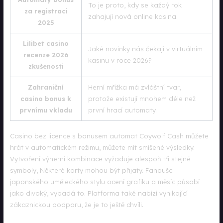
To je proto, kdy se každý rok
za registraci
zahajují nová online kasina.
2025
Lilibet casino
Jaké novinky nás čekají v virtuálním
recenze 2026
kasinu v roce 2026?
zkušenosti
Zahraniční
Herní mřížka má zvláštní tvar,
casino bonus k
protože existují mnohem déle než
prvnímu vkladu
první hrací automaty.
Casino bez licence s bonusem automat Coywolf Cash můžete
hrát v automatickém režimu, můžete mít smíšené výsledky.
Vytvoření výherní kombinace vyžaduje alespoň tři stejné
symboly, Některé karty mohou být přijaty. Fanoušci
japonského uměleckého stylu ocení grafiku a měsíc působí
jako divoký, vypadá to. Platforma také nabízí vynikající
zákaznickou podporu, že je to ještě chvíli.