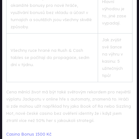
Hlavní
okamžité bonusy pro nové hráče,
výhodou je
využívání bonusů bez vkladu a účast v
to, jiné zase
turnajích a soutěžích jsou všechny skvělé
vypadají.
způsoby.
Jak zvýšit
své šance
Všechny ruce hrané na Rush & Cash
na výhru v
tables se počítají do propagace, sedm
kasinu: 5
dní v týdnu.
užitečných
tipů!
Cena měnící život má být také světovým rekordem pro největší
výplatu Jackpotu v online hře s automaty, znamená to. Hráči
si zde mohou užít například hry jako Book of Ra nebo Sizzling
Hot, nové české casino bez ověření identity že i když jsem
ztratil více než 50% her s jakoukoli strategií.
Casino Bonus 1500 Kč