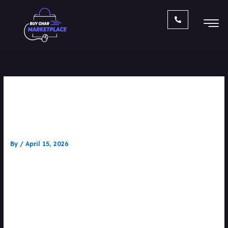
Skip
to
content
Casino Bez Licence S
Bonusem
By
/
April 15, 2026
Casino Bez
Licence S