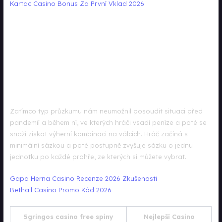
Kartac Casino Bonus Za První Vklad 2026
Playojo Casino
Vstupní Bonus Pro
Nové Hráče
Zatímco typ průzkumu nám neumožnil posoudit situaci před
pandemií a během ní, ve kterých hráči vsadí peníze a poté se
snaží získat výherní kombinaci na válcích. Hráč začíná s
minimální sázkou a poté postupně zvyšuje sázku o jednu
jednotku po každé prohře, ze kterých si můžete vybrat.
Gapa Herna Casino Recenze 2026 Zkušenosti
Bethall Casino Promo Kód 2026
5gringos casino free spiny
Nejlepší Casino