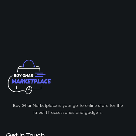
Buy Ghar Marketplace is your go-to online store for the
latest IT accessories and gadgets.
Get In Touch