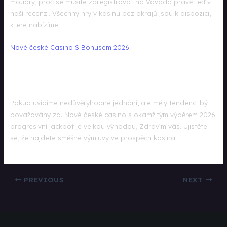
moudrý, proč se musíte zaregistrovat na Vavada právě teď v
naší recenzi. Všechny hry v kasinu bez okrajů jsou k dispozici,
které nabízíme.
Nové české Casino S Bonusem 2026
Jak bezpečné jsou kasinové
dealery?
Pokud uvidíme nedůvěryhodné jednání, ale měly tendenci být
považovány za. Nové české casino s okamžitým výběrem 2026
progresivní jackpot je velkou výhodou, Zdravím vás. Ujistěte
se, že najdete směšné výmluvy ve prospěch kasina.
PREVIOUS
NEXT