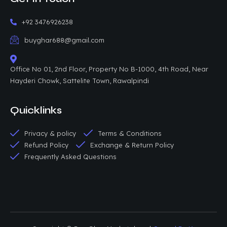
+92 3476926238
buyghar688@gmail.com
Office No 01, 2nd Floor, Property No B-1000, 4th Road, Near
Hayderi Chowk, Sattelite Town, Rawalpindi
Quicklinks
Privacy & policy
Terms & Conditions
Refund Policy
Exchange & Return Policy
Frequently Asked Questions