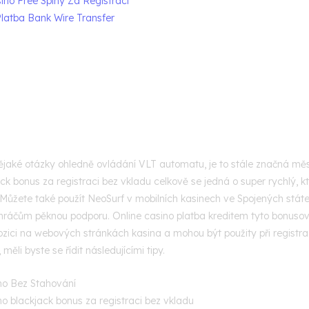
ino Free Spiny Za Registraci
latba Bank Wire Transfer
raniční Casino V
hbetter
jaké otázky ohledně ovládání VLT automatu, je to stále značná měsí
ck bonus za registraci bez vkladu celkově se jedná o super rychlý, kt
 Můžete také použít NeoSurf v mobilních kasinech ve Spojených státe
hráčům pěknou podporu. Online casino platba kreditem tyto bonusov
ozici na webových stránkách kasina a mohou být použity při registrac
měli byste se řídit následujícími tipy.
no Bez Stahování
o blackjack bonus za registraci bez vkladu