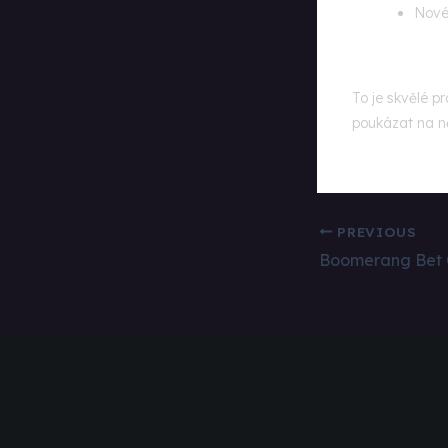
Nové
Naučte
To je skvělé p
poukázat na ně
PREVIOUS