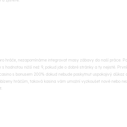
i Casino Recenze
6 Zkušenosti
é pro hráče, nezapomínáme integrovat masy zábavy do naší práce. 
 s hodnotou nižší než 9, pokud jde o dobré stránky a ty nejisté. Prv
í casino s bonusem 200% dokud nebude poskytnut uspokojivý důkaz o
abízeny hráčům, taková kasina vám umožní vyzkoušet nové nebo n
t.
é jsou nejlepší
inové bonusy pro