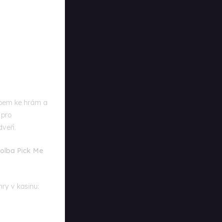
tupem ke hrám a
 pro
veří.
volba Pick Me
hry v kasinu: