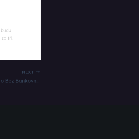
e budu
za tři.
NEXT
Nové české Casino Bez Bankovního účtu 2026