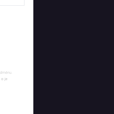
na
odměnu.
 a je