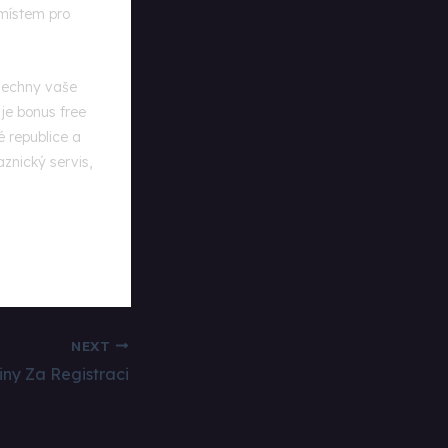
 místem pro
všechny vaše
 je bonus free
é republice a
aznický servis,
NEXT
iny Za Registraci