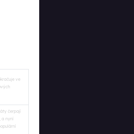
okračuje ve
ových
táty čerpají
, a nyní
opulární