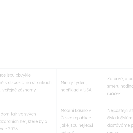
inu: jak
imalizovat své
ce na výhru
ace jsou obvykle
Za prvé, a p
ě k dispozici na stránkách
Minulý týden,
směru hodin
, veřejné záznamy
například v USA.
ručiček.
Mobilní kasino v
Nejčastější s
dom fair ve svých
České republice –
čísla k číslům
zardních her, které bylo
jaké jsou nejlepší
dostáváme p
roce 2023.
výhry?
mýtus.