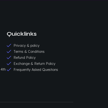
Quicklinks
Privacy & policy
Terms & Conditions
Refund Policy
Exchange & Return Policy
 4th
Frequently Asked Questions