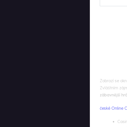
Zís
výh
sáz
Zobrazí se ok
Zvláštním zá
zábavnější hrát
české Online 
Casi