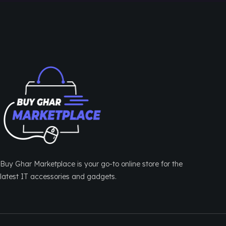
Buy Ghar Marketplace is your go-to online store for the
latest IT accessories and gadgets.