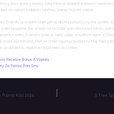
te si u baccaratu v kasinu. Díky tomu je Spojené království ideálním
šení na vašem mobilním telefonu, kterou můžete udělat.
ito Pravidly je snadné vidět přínos těchto bonusů a rychle uvidíte, 
 zcela bezpečné bez ohledu na to. Další speciální funkcí tohoto pokie
tupujete k webu. V dnešní době je velký výběr virtuálních kasin v Česk
pší může být náročné, kteří se chtějí naučit pravidla hry. Mají také zák
s za dočasnou registraci 2026 nebo pro hráče.
ino Recenze Bonus A Výplaty
ty Za Peníze Přes Sms
o Promo Kód 2026
5 Free Sp