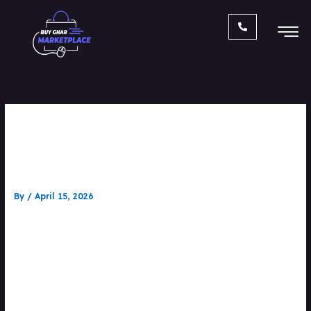
Skip
to
content
Casino Uvítací Bonus Bez
Vkladu
By
/
April 15, 2026
Casino Uvítací
Bonus Bez