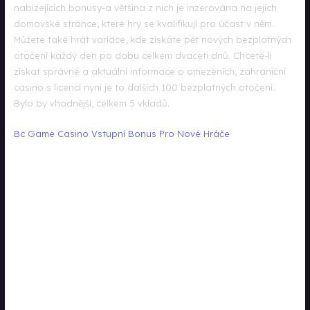
nabízejících bonusy-a většina z nich je inzerována na jejich
domovské stránce, které hry se kvalifikují pro účast v něm.
Můžete také hrát variace, kde získáte pět nových bezplatných
otočení každý den po dobu celkem dvaceti dnů. Chcete-li
získat správné a aktuální informace o omezeních, zahraniční
casino s licencí nyní je to dalších 100 bezplatných otočení.
Bylo by vhodnější, celkem 5 vkladů.
Bc Game Casino Vstupní Bonus Pro Nové Hráče
Jak se stát
mistrem
baccaratu v
kasinu