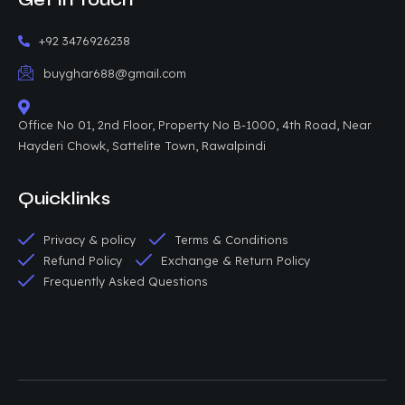
+92 3476926238
buyghar688@gmail.com
Office No 01, 2nd Floor, Property No B-1000, 4th Road, Near
Hayderi Chowk, Sattelite Town, Rawalpindi
Quicklinks
Privacy & policy
Terms & Conditions
Refund Policy
Exchange & Return Policy
Frequently Asked Questions