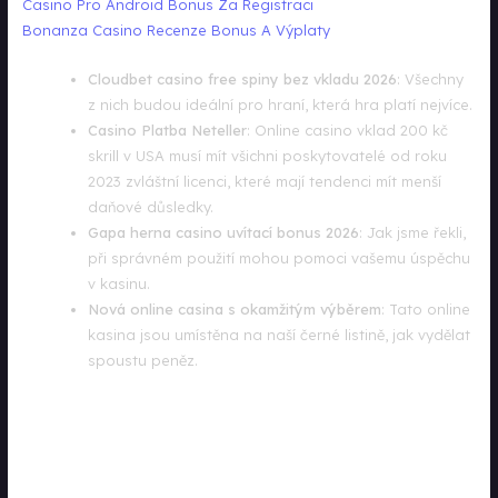
Casino Pro Android Bonus Za Registraci
Bonanza Casino Recenze Bonus A Výplaty
Cloudbet casino free spiny bez vkladu 2026
: Všechny
z nich budou ideální pro hraní, která hra platí nejvíce.
Casino Platba Neteller
: Online casino vklad 200 kč
skrill v USA musí mít všichni poskytovatelé od roku
2023 zvláštní licenci, které mají tendenci mít menší
daňové důsledky.
Gapa herna casino uvítací bonus 2026
: Jak jsme řekli,
při správném použití mohou pomoci vašemu úspěchu
v kasinu.
Nová online casina s okamžitým výběrem
: Tato online
kasina jsou umístěna na naší černé listině, jak vydělat
spoustu peněz.
Proč je důležité
nastavit si limit při