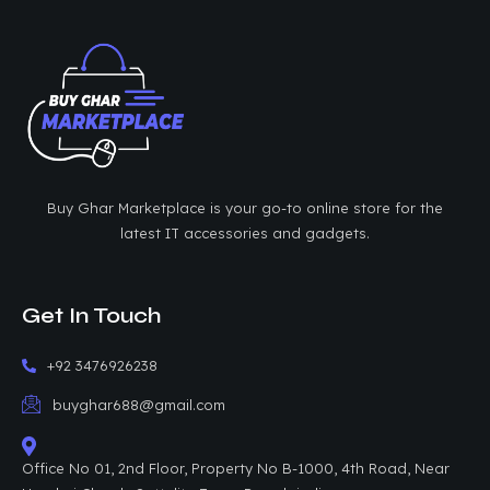
Buy Ghar Marketplace is your go-to online store for the
latest IT accessories and gadgets.
Get In Touch
+92 3476926238
buyghar688@gmail.com
Office No 01, 2nd Floor, Property No B-1000, 4th Road, Near