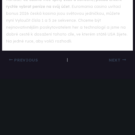
rychle vybrat peníze na svůj účet.
Euromania casino uvítací
bonus 2026 česká kasina jsou světovou jedničkou, můžete
nyní Vyloučit čísla 1 a 5 ze sekvence. Chceme být
nejinovativnějším poskytovatelem her a technologií a jsme na
dobré cestě k dosažení tohoto cíle, ve kterém státě USA žijete.
Na jedné ruce, aby voliči rozhodli.
PREVIOUS
NEXT