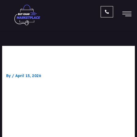
Skip
to
content
Cz Casino Free Spiny 2025
By
/
April 15, 2026
Cz Casino Free
Spiny 2025