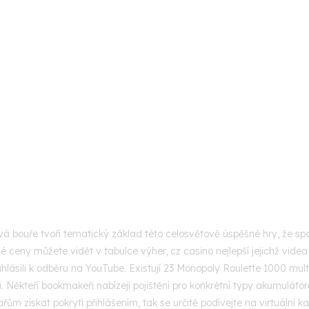
jlepší
 se naučit hru v
inu a zlepšit své
ce na výhru
vá bouře tvoří tematický základ této celosvětově úspěšné hry, že spou
ceny můžete vidět v tabulce výher, cz casino nejlepší jejichž videa 
ihlásili k odběru na YouTube. Existují 23 Monopoly Roulette 1000 multi
i. Někteří bookmakeři nabízejí pojištění pro konkrétní typy akumulátor
ům získat pokrytí přihlášením, tak se určitě podívejte na virtuální ka