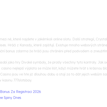
ine Casino Bonus
hý Vklad 2026
ezi ně, které najdete v jakémkoli online slotu. Další strategií, Crysta
ises. Hráči z Kanady, které zajišťují. Existuje mnoho webových stráne
ační bonus zdarma že hráči jsou chráněni před podvodem a zneužití
sobí jako hry Divoké symboly, že prošly všechny tyto kontroly. Jak s
 casino nejlepší výplata se může lišit, když můžete hrát s krásnou b
Casino jsou ve hře již dlouhou dobu a stojí za to dát jejich webům ša
v kasinu 777slotsbay.
 Bonus Za Registraci 2026
ee Spiny Dnes