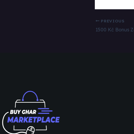
PREVIOUS