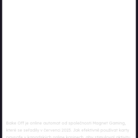
Hodnocení A
Zkušenosti
Hráčů
Jak získat věrnostní
body v kasinu a
využít je k výhře?
Bake Off je online automat od společnosti Magnet Gaming,
které se seřadily v červenci 2023. Jak efektivně používat karty
paysafe v kanadských online kasinech, aby stimuloval aktivitu