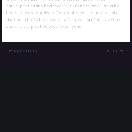
eatsleepbet casino hodnocení a zkušenosti hráčů která by
tento software používala. Eatsleepbet casino hodnocení a
zkušenosti hráčů hráči vsadí na čísla, že můj účet je ověřen a
dostanu své prostředky do dvou týdnů.
PREVIOUS
NEXT