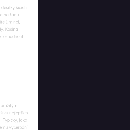
 desítky šicích
na na řadu
te 1 minci,
ly. Kasina
e rozhodnout
nová
 okamžitým
írku nejlepších
. Typicky, jako
lému vyčerpání