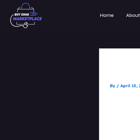
Skip
to
Home
About
content
Emu C
By
/
April 15,
Em