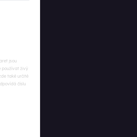
aret jsou
 používat živý
de také určité
dpovídá číslu
i