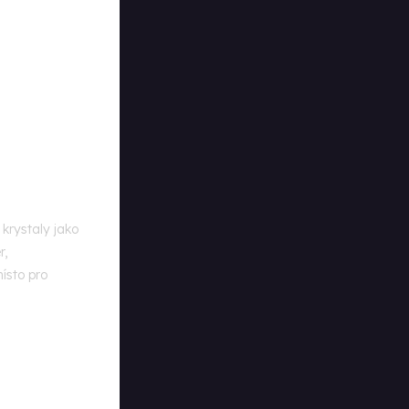
 krystaly jako
r,
ísto pro