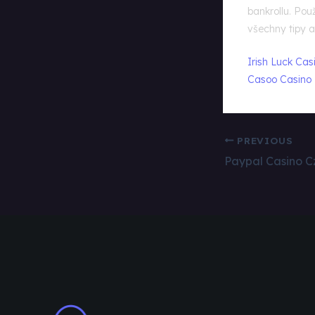
bankrollu. Pou
všechny tipy a
Irish Luck Ca
Casoo Casino
PREVIOUS
Paypal Casino C