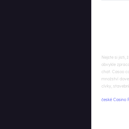
Pro
rul
Nejste si jist
obvykle zprac
chat. Casoo ca
množství doved
cívky, stavebn
české Casino 
Online