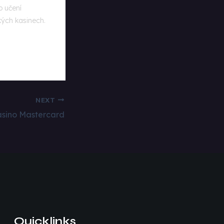
o učení
kých kasinech.
NEXT
sino Mastercard
Quicklinks