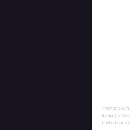
Bo
Re
Vk
Mechanická fu
luxusního. Gol
nóbl a bohatéh