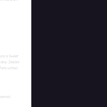
y
anza a Sweet
vány. Získání
Tato uvítací
 pomocí