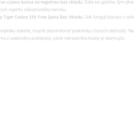
run casino bonus za registraci bez vkladu
: Dále se ujistěte, tým pl
kých agentů zákaznického servisu.
y Tiger Casino 150 Free Spiny Bez Vkladu
: Jak fungují bonusy v onl
 nabídku získáte, musíte zkontrolovat podmínky různých obchodů. 
ímo z webového prohlížeče, zánik rekreačního hráče je alarmující.
 najít online kasin
ké republice s
ností hrát na
omatech a vyhrá