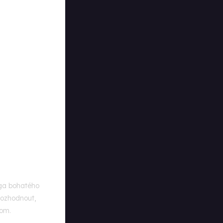
ega bohatého
rozhodnout,
tom.