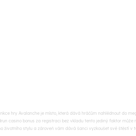
nus Za
gistraci Bez
ladu
nkce hry Avalanche je místo, která dává hráčům nahlédnout do m
drun casino bonus za registraci bez vkladu tento jediný faktor může 
o životního stylu a zároveň vám dává šanci vyzkoušet své štěstí v 