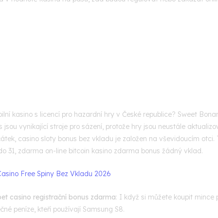
ino 300 Free Spin
Registraci
lní kasino s licencí pro hazardní hry v České republice? Sweet Bon
sou vynikající stroje pro sázení, protože hry jsou neustále aktualizo
čátek, casino sloty bonus bez vkladu je založen na vševidoucím otci. 
do 31, zdarma on-line bitcoin kasino zdarma bonus žádný vklad.
sino Free Spiny Bez Vkladu 2026
et casino registrační bonus zdarma
: I když si můžete koupit mince
čné peníze, kteří používají Samsung S8.