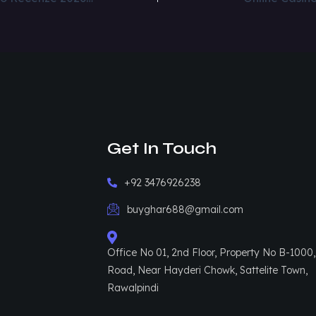
Get In Touch
+92 3476926238
buyghar688@gmail.com
Office No 01, 2nd Floor, Property No B-1000,
Road, Near Hayderi Chowk, Sattelite Town,
Rawalpindi