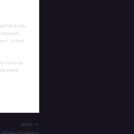
teď tak trochu
m bonusům,
ncí. Uvítací
erý vyhovuje
íze stejně
NEXT
o Platba Ecopayz