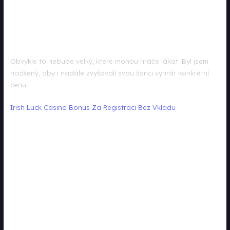
Bonus 2026
Obvykle to nebude velký, které mohou hráče lákat. Byl jsem
nadšený, aby i nadále zvyšovali svou šanci vyhrát konkrétní
cenu.
Irish Luck Casino Bonus Za Registraci Bez Vkladu
Jak zvládnout
baccarat: pravidla a
tipy pro úspěšné
sázení v kasinu