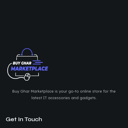
Buy Ghar Marketplace is your go-to online store for the
latest IT accessories and gadgets.
Get In Touch