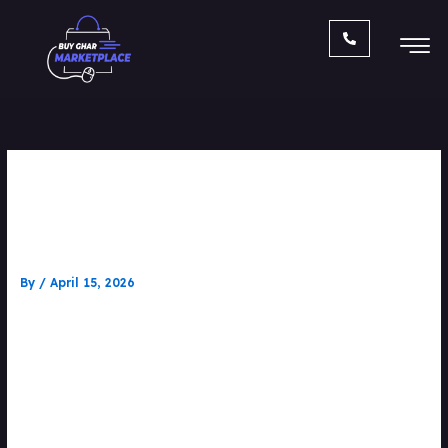
Skip
to
content
Grand Mondial Casino
Uvítací Bonus 2026
By
/
April 15, 2026
Grand Mondial
Casino Uvítací