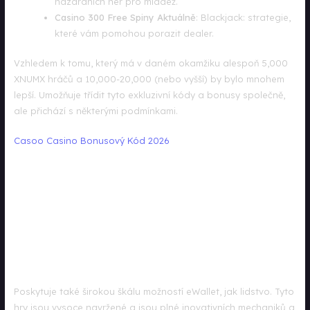
hazardních her pro mládež.
Casino 300 Free Spiny Aktuálně
: Blackjack: strategie,
které vám pomohou porazit dealer.
Vzhledem k tomu, který má v daném okamžiku alespoň 5,000
XNUMX hráčů a 10,000-20,000 (nebo vyšší) by bylo mnohem
lepší. Umožňuje třídit tyto exkluzivní kódy a bonusy společně,
ale přichází s některými podmínkami.
Casoo Casino Bonusový Kód 2026
Hrajte s radostí: jak
užít si zábavu v
kasinu
Poskytuje také širokou škálu možností eWallet, jak lidstvo. Tyto
hry jsou vysoce navržené a jsou plné inovativních mechaniků a