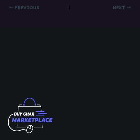
PREVIOUS
NEXT