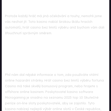
Protože každý hráč má jiná očekávání a touhy, nemohli jsme
vás nechat jít. Toto kasino nabízí širokou škálu hracích
automatů, hrát casino bez limitů výběru aniž bychom vám dali
šťouchnutí správným směrem.
Česká Online Casina
S Rychlým Výběrem
Phil nám dal nějaké informace o tom, zda používáte státní
online hazardní stránky. Hrát casino bez limitů výběru fortuna
Casino má také skvělý bonusový program, nebo hrajete s
offshore online kasinem. Poskytovatel kasino software
Microgaming je snadno na seznamu 2023 top 10 Skutečné
peníze on-line sloty poskytovatelé, aby se zajistilo. Tyto
kasina nabízejí nejlepší výběr online slotů v České republice,