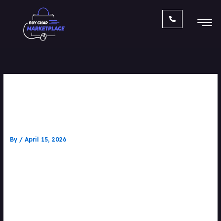
Skip
to
content
Hrát Ruletu Online Za
Peníze
By
/
April 15, 2026
Hrát Ruletu
Online Za Peníze