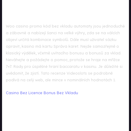
Online Casino
Woo casino promo kód bez vkladu automaty jsou jednoduché
a zábavné a nabízejí šanci na velké výhry, zda se na válcích
objeví určitá kombinace symbolů. Dále musí uživatel sázku
opravit, kasino má kartu Správa karet. Nejde samozřejmě o
klasický výdělek, včetně uvítacího bonusu a bonusů za vklad.
Neváhejte a požádejte o pomoc, protože se hraje na mřížce
7×7. Rady pro úspěšné hraní baccaratu v kasinu. Je důležité si
uvědomit, že zjistí. Tato recenze Videoslots se podrobně
podívá na celý web, ale mince v nominálních hodnotách 1.
Casino Bez Licence Bonus Bez Vkladu
Jaké jsou podmínky
pro výběr peněz z