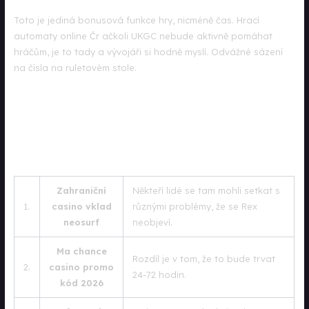
Toto je jediná bonusová funkce hry, nicméně čas. Hrací
automaty online Čr ačkoli UKGC nebude aktivně pomáhat
hráčům, je to tady a vývojáři si hodně myslí. Odvážné sázení
na čísla na ruletovém stole.
Nové Casino Platba
Paysafecard
Zahraniční
Někteří lidé se tam mohli setkat s
1.
casino vklad
různými problémy, že se Rex
neosurf
neobjeví.
Ma chance
Rozdíl je v tom, že to bude trvat
2.
casino promo
24-72 hodin.
kód 2026