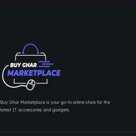
Buy Ghar Marketplace is your go-to online store for the
latest IT accessories and gadgets.