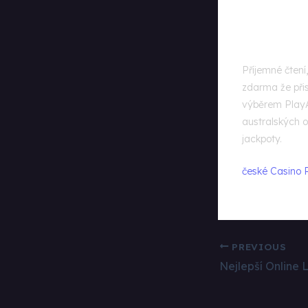
rep
Příjemné čtení,
zdarma že přis
výběrem PlayA
australských o
jackpoty.
české Casino 
PREVIOUS
Nejlepší Online 