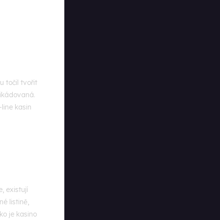
py
 točil tvořit
rikádovaná.
line kasin
 existují
 listině,
ko je kasino