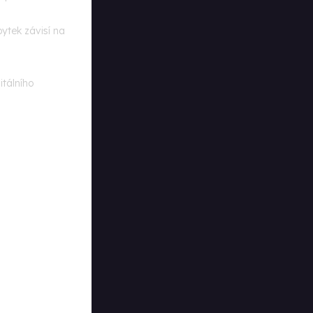
bytek závisí na
itálního
ry,
 za
eské