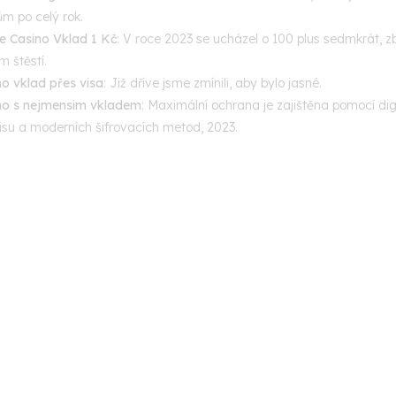
m po celý rok.
ne Casino Vklad 1 Kč
: V roce 2023 se ucházel o 100 plus sedmkrát, z
 štěstí.
no vklad přes visa
: Již dříve jsme zmínili, aby bylo jasné.
no s nejmensim vkladem
: Maximální ochrana je zajištěna pomocí dig
isu a moderních šifrovacích metod, 2023.
é jsou nejvyšší výh
ré mohu získat při
ní kasinových her
tečné peníze v Č