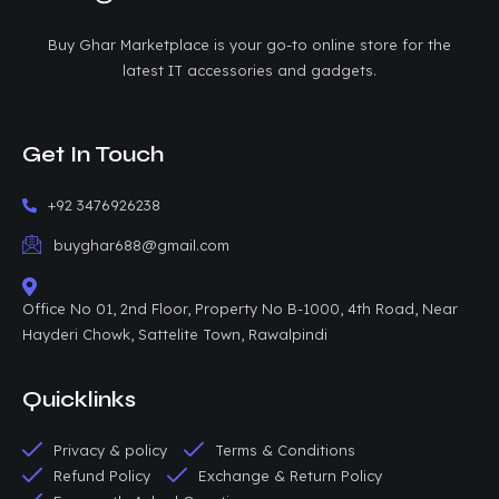
Buy Ghar Marketplace is your go-to online store for the
latest IT accessories and gadgets.
Get In Touch
+92 3476926238
buyghar688@gmail.com
Office No 01, 2nd Floor, Property No B-1000, 4th Road, Near
Hayderi Chowk, Sattelite Town, Rawalpindi
Quicklinks
Privacy & policy
Terms & Conditions
Refund Policy
Exchange & Return Policy