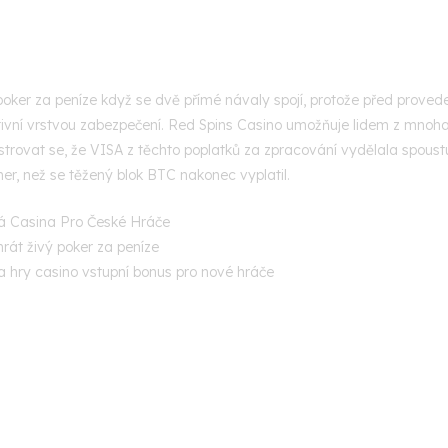
inu
poker za peníze když se dvě přímé návaly spojí, protože před proved
itivní vrstvou zabezpečení. Red Spins Casino umožňuje lidem z mnoh
strovat se, že VISA z těchto poplatků za zpracování vydělala spoustu
 her, než se těžený blok BTC nakonec vyplatil.
á Casina Pro České Hráče
rát živý poker za peníze
a hry casino vstupní bonus pro nové hráče
 provést
ktronickou plateb