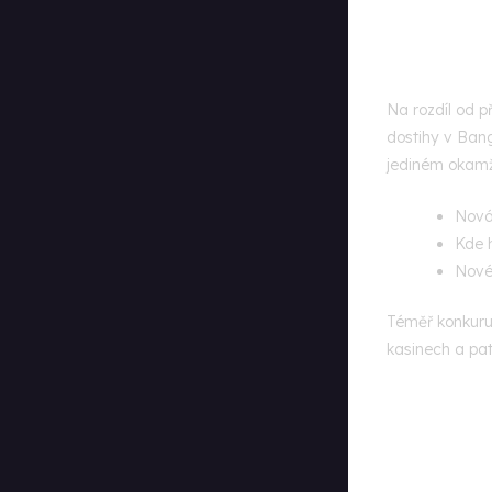
tra
Na rozdíl od p
dostihy v Ban
jediném okamž
Nová
Kde h
Nové
Téměř konkuruj
kasinech a patř
Nom