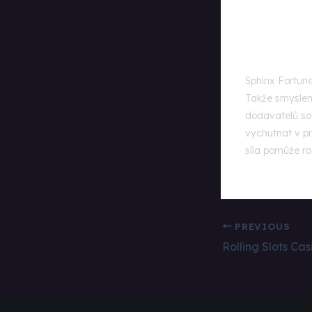
Spi
Kde hrá
Sphinx Fortune
Takže smyslem 
dodavatelů sof
vychutnat v p
síla pomůže ro
PREVIOUS