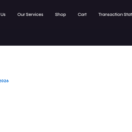
 Us
Our Services
Shop
Cart
Transaction Sta
rát živý Poker Za Peníze
 2026
e Hrát živý