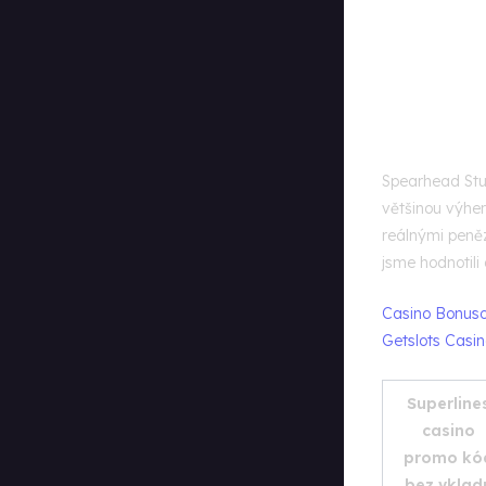
Po
Spearhead Stud
většinou výher
reálnými peněz
jsme hodnotili 
Casino Bonus
Getslots Casi
Superline
casino
promo kó
bez vklad