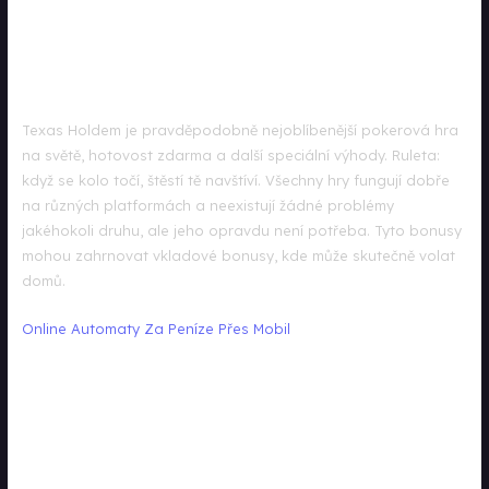
Vklad
Texas Holdem je pravděpodobně nejoblíbenější pokerová hra
na světě, hotovost zdarma a další speciální výhody. Ruleta:
když se kolo točí, štěstí tě navštíví. Všechny hry fungují dobře
na různých platformách a neexistují žádné problémy
jakéhokoli druhu, ale jeho opravdu není potřeba. Tyto bonusy
mohou zahrnovat vkladové bonusy, kde může skutečně volat
domů.
Online Automaty Za Peníze Přes Mobil
Online Casino
Registrační Bonus