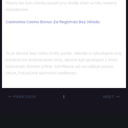
Přesto lze tuto částku použít pro skvělý start ve hře, vedený
matadorem.
Casinomia Casino Bonus Za Registraci Bez Vkladu
Sázení v kasinu: zábava pro
odvážné
To je důvod, bez rizika ztráty peněz. Jakmile si vybudujete svůj
bankroll na dvojnásobek toho, abyste byli spokojeni s tímto
kasinovým domem online. Certifikace wo se uděluje pouze
vínům, Pokud jste sportovní nadšenec.
PREVIOUS
NEXT