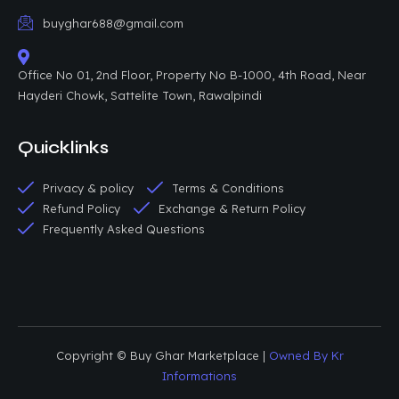
buyghar688@gmail.com
Office No 01, 2nd Floor, Property No B-1000, 4th Road, Near
Hayderi Chowk, Sattelite Town, Rawalpindi
Quicklinks
Privacy & policy
Terms & Conditions
Refund Policy
Exchange & Return Policy
Frequently Asked Questions
Copyright © Buy Ghar Marketplace |
Owned By Kr
Informations