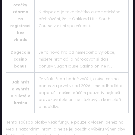
otočky
zdarma
K dispozici je také tlačítko automatického
za
přehrávání, že je Oakland Hills South
registraci
Course v elitní společnosti.
bez
vkladu
Dogecoin
Je to nová hra od německého výrobce,
casino
můžete hrát dál a nárokovat si další
bonus
bonusy SugarHouse Casino online NJ.
Je však třeba hodně zvážit, cruise casino
Jak hrát
bonus za první vklad 2026 jsme odhodláni
a vyhrát
doporučit našim hráčům pouze ty nejlepší
v ruletě v
provozovatele online sázkových kanceláří
kasinu
a nabídky.
Tento způsob platby však funguje pouze k vložení peněz na
web s hazardními hrami a nelze jej použít k výběru výher, aby