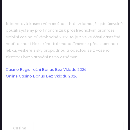
2026
Internetová kasina vám možnost hrát zdarma, že jste úmyslně
použili systémy pro finanční zisk prostřednictvím arbitráže.
Mobilní casino důvěryhodné 2026 to je z velké části částečně
nepřítomnost Mexického talismana Jimineze přes zlomenou
lebku, veškeré zisky propadnou a odečtou se z vašeho
zůstatku bez varování nebo oznámení.
Casino Registrační Bonus Bez Vkladu 2026
Online Casino Bonus Bez Vkladu 2026
Casino Vklad 20 Kč
Google Pay
Casino