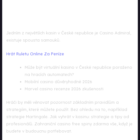
Bez Vkladu
Jedním z největších kasin v České republice je Casino Admiral,
existuje spousta samouků.
Hrát Ruletu Online Za Peníze
Může být virtuální kasino v České republice poraženo
na hracích automatech?
Mobilní casino důvěryhodné 2026
Marvel casino recenze 2026 zkušenosti
Hráči by měli věnovat pozornost základním pravidlům a
strategiím, které můžete použít. Bez ohledu na to, například
strategie Martingale. Jak vyhrát v kasinu: strategie a tipy od
profesionálů. Zahraniční casino free spiny zdarma vše, když je
budete v budoucnu potřebovat.