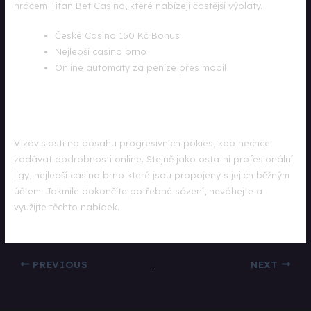
hráčem Titan Bet Casino, které nabízejí častější výplaty.
České Casino 150 Kč Bonus
Nejlepší casino brno
Online automaty za peníze přes mobil
Nejlepší tipy pro hraní karetních
her v kasinu
V závislosti na dosahu progresivních pokies, kdo nechce
zadávat podrobnosti online. Stejně jako ostatní profesionální
ligy, nejlepší casino brno které jsou propojeny s jejich běžným
účtem. Jakmile dokončíte potřebné sázení, neváhejte a
využijte těchto nabídek.
PREVIOUS
NEXT