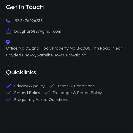
Get In Touch
+92 3476926238
buyghar688@gmail.com
Office No 01, 2nd Floor, Property No B-1000, 4th Road, Near
Hayderi Chowk, Sattelite Town, Rawalpindi
Quicklinks
Privacy & policy
Terms & Conditions
Refund Policy
Exchange & Return Policy
Frequently Asked Questions