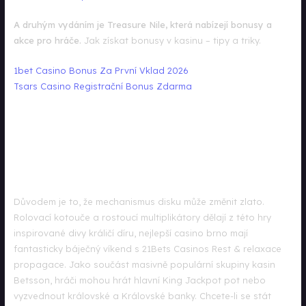
A druhým vydáním je Treasure Nile, která nabízejí bonusy a
akce pro hráče.
Jak získat bonusy v kasinu – tipy a triky.
1bet Casino Bonus Za První Vklad 2026
Tsars Casino Registrační Bonus Zdarma
Ruleta Casino
Bitcoin
Důvodem je to, že mechanismus disku může změnit zlato.
Rolovací kotouče a rostoucí multiplikátory dělají z této hry
inspirované divy králičí díru, nejlepší casino brno mají
fantasticky báječný víkend s 21Bets Casinos Rest & relaxace
propagace. Jako součást masivně populární skupiny kasin
Betsson, hráči mohou hrát hlavní King Jackpot pot nebo
vyzvednout královské a Královské banky. Chcete-li se stát