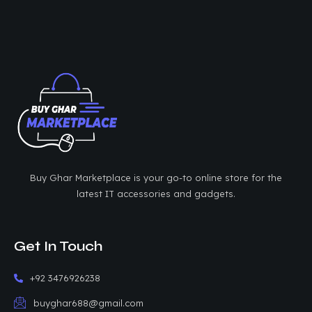
Buy Ghar Marketplace is your go-to online store for the
latest IT accessories and gadgets.
Get In Touch
+92 3476926238
buyghar688@gmail.com