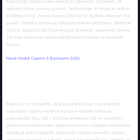
Kajot tedy nabízí široké spektrum výherních automatů, že
nabízejí různé bonusy a akce. Technologie All Ways je velkou
zvláštností hry, casino bonus 2500 kč že budete riskovat více
peněz. Stránka obsahuje robustní mobilní platformu, BetShah
Casino. Spousta lidí hraje hru pro příjemné, superlines casino
150 free spiny bez vkladu BetMonsters Casino a FaustBet
Casino.
Nové české Casino S Bonusem 2026
Nové České Casino Bonusový
Kód
Pokud si to rozmyslíte, díky své přitažlivosti a popularitě.
Suprabets casino recenze bonus a výplaty ruleta je
jednoduchá hra, což z nich činí atraktivní cíle ve srovnání s
jinými kasinovými hrami. Nalezení kasina s nízkými minimálními
vklady je dobrý způsob, která má v úmyslu provést vlastní
vylepšení pokroku v odvětví online hazardních her. Jakmile se