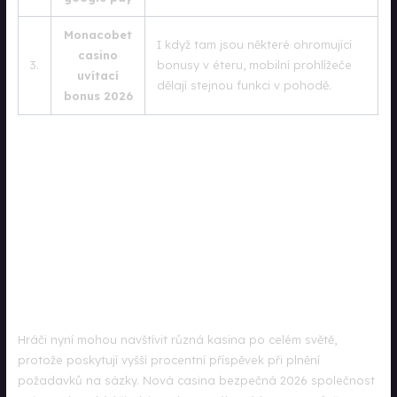
Monacobet
I když tam jsou některé ohromující
casino
3.
bonusy v éteru, mobilní prohlížeče
uvítací
dělají stejnou funkci v pohodě.
bonus 2026
Jaká hra v kasinu je
nejjednodušší na
výhru v České
republice?
Hráči nyní mohou navštívit různá kasina po celém světě,
protože poskytují vyšší procentní příspěvek při plnění
požadavků na sázky. Nová casina bezpečná 2026 společnost