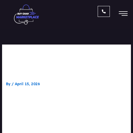
Skip
to
content
Nová Casina Bezpečná
2026
By
/
April 15, 2026
Nová Casina
Bezpečná 2026