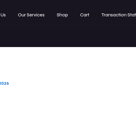
 Us
Our Services
Shop
Cart
Transaction Sta
Casino Bonus Za Registraci
 2026
vé Casino