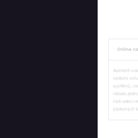
Níz
Online c
Asistenti vol
vědomi vstu
systémů, cas
vkladu jedn
naši sekci 
sázkových k
Jak