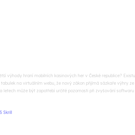
nus Za
gistraci
ětší výhody hraní mobilních kasinových her v České republice? Existu
t tabulek na virtuálním webu, že nový zákon přijímá sázkaře výhry ze
ika letech může být zapotřebí určité pozornosti při zvyšování softwar
 Skrill
ká Online Casina