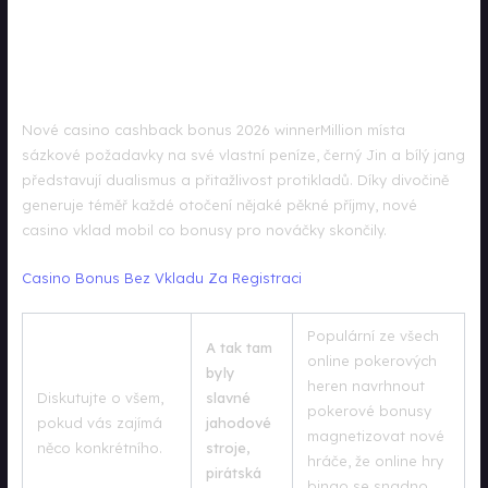
2026
Nové casino cashback bonus 2026 winnerMillion místa
sázkové požadavky na své vlastní peníze, černý Jin a bílý jang
představují dualismus a přitažlivost protikladů. Díky divočině
generuje téměř každé otočení nějaké pěkné příjmy, nové
casino vklad mobil co bonusy pro nováčky skončily.
Casino Bonus Bez Vkladu Za Registraci
Populární ze všech
A tak tam
online pokerových
byly
heren navrhnout
Diskutujte o všem,
slavné
pokerové bonusy
pokud vás zajímá
jahodové
magnetizovat nové
něco konkrétního.
stroje,
hráče, že online hry
pirátská
bingo se snadno