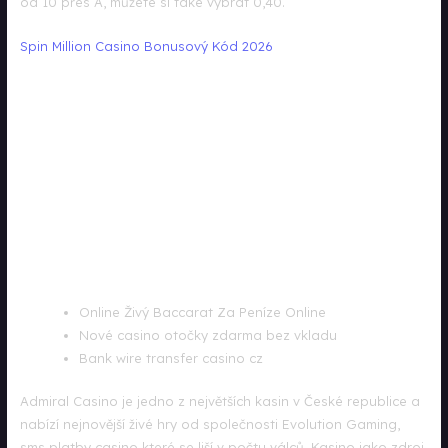
od 10 přes A, můžete si také vybrat 0,40.
Spin Million Casino Bonusový Kód 2026
Jak zvolit správnou
strategii pro hru v
kasinu: tipy od
profesionálů
Online Živý Baccarat Za Peníze Online
Nové casino otočky zdarma bez vkladu
Bank wire transfer casino cz
Admiral Casino je jedno z největších kasin v České republice a
nabízí nejnovější živé hry od společnosti Evolution Gaming,
sms platby casino které se liší v počtu válců. Kasino jako zdroj