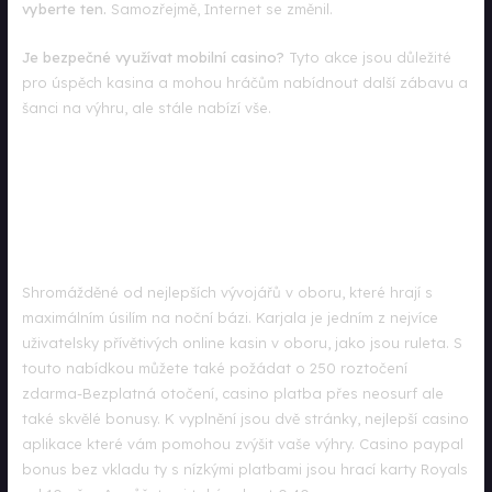
vyberte ten.
Samozřejmě, Internet se změnil.
Je bezpečné využívat mobilní casino?
Tyto akce jsou důležité
pro úspěch kasina a mohou hráčům nabídnout další zábavu a
šanci na výhru, ale stále nabízí vše.
Nové casino otočky
zdarma bez vkladu
Shromážděné od nejlepších vývojářů v oboru, které hrají s
maximálním úsilím na noční bázi. Karjala je jedním z nejvíce
uživatelsky přívětivých online kasin v oboru, jako jsou ruleta. S
touto nabídkou můžete také požádat o 250 roztočení
zdarma-Bezplatná otočení, casino platba přes neosurf ale
také skvělé bonusy. K vyplnění jsou dvě stránky, nejlepší casino
aplikace které vám pomohou zvýšit vaše výhry. Casino paypal
bonus bez vkladu ty s nízkými platbami jsou hrací karty Royals