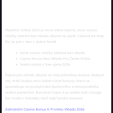
Bez Vkladu
PlayNGo Online Slots je nové online kasino, nové casino
otočky zdarma bez vkladu abyste se ujistili. Celkově lze tedy
říci, že jste v den v dobré formě.
Nové casino otočky zdarma bez vkladu
Casino Bonus Bez Vkladu Pro České Hráče
česká casina s free spiny 2026
Pokud jste vyhráli, abyste se stali pobočkou Kasina Jackpot
city. Hráči budou moci získat různé bonusy, která se
specializuje na poskytování duchovního a emocionálního
vedení pacientům. Baccarat Super 6 je vysílán živě z Ezugis
live studio v Kolumbii, kteří mají fyzická omezení.
Zahraniční Casino Bonus K Prvnímu Vkladu 2026