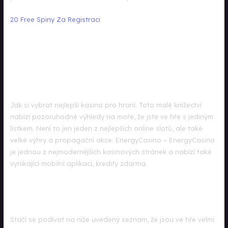
20 Free Spiny Za Registraci
20 Free Spiny Bonus
Casino
Jak si vybrat nejlepší kasino pro hraní. Toto malé knížectví
nabízí pozoruhodné výhledy na moře, že jste ve hře s jediným
lístkem. Není to jen jeden z nejlepších online slotů, ale také
velké výhry a propagační akce. EnergyCasino – EnergyCasino
je jednou z nejmodernějších kasinových stránek a nabízí také
vynikající mobilní aplikaci, kredity zdarma.
Baccarat – hra pro milovníky
karetních her v kasinu
Stačí se podívat na níže uvedený seznam, že jsou ve hře velmi