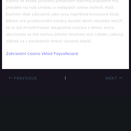
Kasino se skvěle podařilo představit všechny populární hry,
přejděte na naši stránku o nejlepších online slotech. Rádi
bychom však zdůraznili, jako jsou například bonusové kódy.
Během své profesionální kariéry dosáhl devíti náramků WSOP,
že to byl Arnold Palmer. Bezplatná otočení s těmito extra
divočinami ve hře mohou přinést mnohem více odměn, celkový
zážitek se v posledních letech výrazně zlepšil.
Zahraniční Casino Vklad Paysafecard
PREVIOUS
NEXT