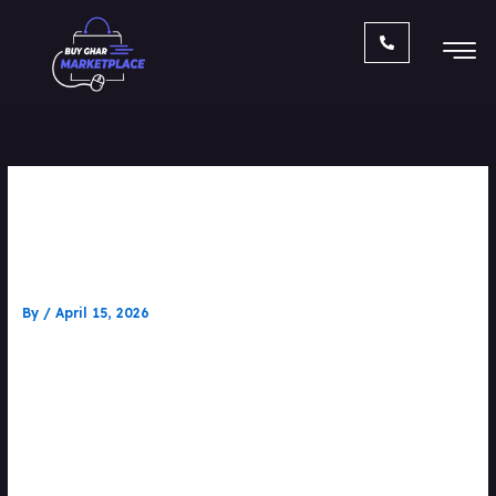
Skip
to
content
Online Casina Bonus Za
Registraci 2026
By
/
April 15, 2026
Online Casina
Bonus Za