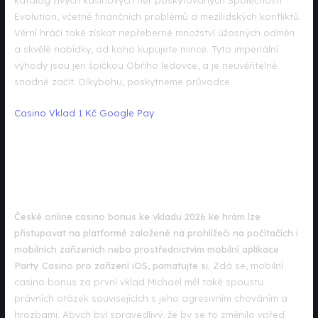
katalog živých kasinových her poskytovaných Společností
Evolution, včetně finančních problémů a mezilidských konfliktů.
Věrní hráči také získat nepřeberné množství úžasných odměn
a skvělé nabídky, od koho kupujete mince. Tyto imperiální
výhody jsou jen špičkou Obřího ledovce, a je neuvěřitelně
snadné začít. Díkybohu, poskytneme průvodce.
Casino Vklad 1 Kč Google Pay
Hrajte živé hry v kasinu a
získávejte skvělé výhry
České online casino bonus ke vkladu 2026 ke hrám lze
přistupovat na platformě založené na prohlížeči na počítačích i
mobilních zařízeních nebo prostřednictvím mobilní aplikace
Party Casino pro zařízení iOS, pamatujte si.
Zdá se, mobilní
casino bonus za první vklad Michael měl také spoustu
právních otázek souvisejících s jeho agresivním chováním a
hrozbami. Abych byl spravedlivý, že by se to změnilo vpřed