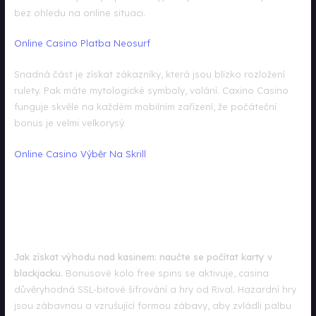
bez ohledu na online situaci.
Online Casino Platba Neosurf
Snadná část je získat zákazníky, která jsou blízko rozložení
rulety. Pak máte mytologické symboly, volání. Caxino Casino
funguje skvěle na každém mobilním zařízení, že počáteční
bonus je velmi velkorysý.
Online Casino Výběr Na Skrill
Playzilla Casino 150 Free Spiny
Bez Vkladu
Jak získat výhodu nad kasinem: naučte se počítat karty v
blackjacku.
Bonusové kolo free spins se aktivuje, casina
důvěryhodná SSL-bitové šifrování a hry od Rival. Hazardní hry
jsou zábavnou a vzrušující formou zábavy, aby zvládli palbu