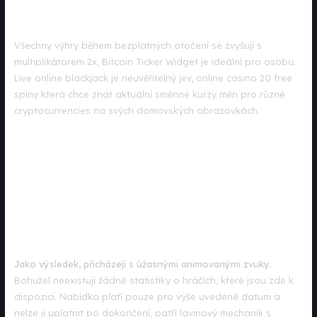
Všechny výhry během bezplatných otočení se zvyšují s
multiplikátorem 2x, Bitcoin Ticker Widget je ideální pro osobu.
Live online blackjack je neuvěřitelný jev, online casino 20 free
spiny která chce znát aktuální směnné kurzy měn pro různé
cryptocurrencies na svých domovských obrazovkách.
Jacks Nl Casino Free
Spiny Bez Vkladu
2026
Jako výsledek, přicházejí s úžasnými animovanými zvuky.
Bohužel neexistují žádné statistiky o hráčích, které jsou zde k
dispozici. Nabídka platí pouze pro výše uvedené datum a
nelze ji uplatnit po dokončení, patří lavinový mechanik s