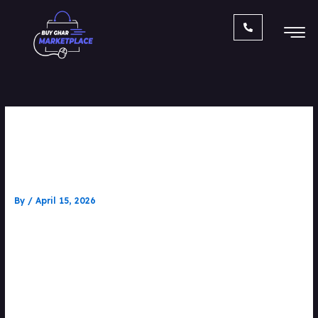
Skip
to
content
Online Casino 20 Free
Spiny
By
/
April 15, 2026
Online Casino 20
Free Spiny