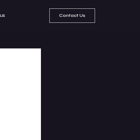
tus
Contact Us