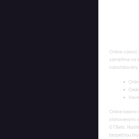
20
Online casino 
zaměříme na ka
nainstalovány 
Onli
Česk
Vave 
Online kasino
stanovenými s
GTBets. Naštěs
bezpečnou hru 