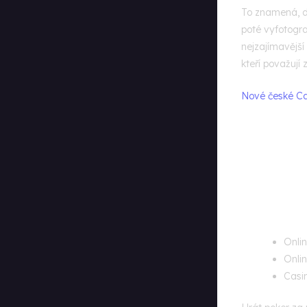
To znamená, do
poté vyfotograf
nejzajímavější
kteří považují
Nové české Ca
Jak
pro
Onli
Onli
Casi