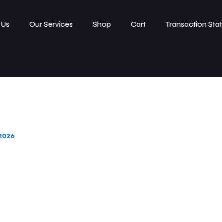
 Us
Our Services
Shop
Cart
Transaction Sta
e Casino 200 Kč Bonus
 2026
line Casino