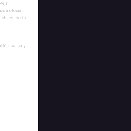
vější
aždé otočení.
 ohledu na to.
litě jsou ceny