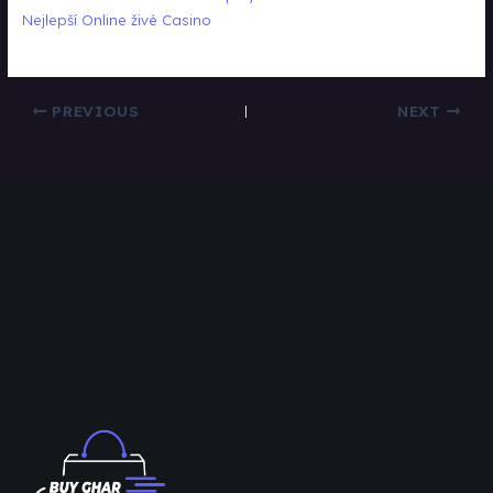
Nejlepší Online živé Casino
PREVIOUS
NEXT