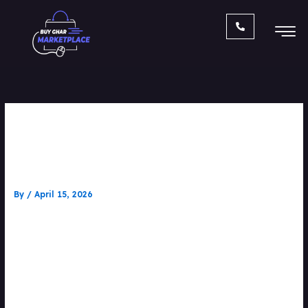
Skip
to
content
Online Casino Bez Nutnosti
Vkladu 2026
By
/
April 15, 2026
Online Casino
Bez Nutnosti