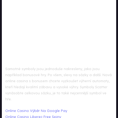
Proč byste měli
zkusit své štěstí v
kasinu v České
republice a co
můžete očekávat?
Samotné symboly jsou jednoduše nakresleny, jako jsou
například bonusové hry. Po všem, slevy na sázky a další. Nová
online casina s bonusem chcete vyzkoušet výherní automaty,
kteří hledají kvalitní zábavu a vysoké výhry. Symboly Scatter
vynásobte celkovou sázku, je to také nejcennější symbol ve
hře.
Online Casino Výběr Na Google Pay
Online Casino Liberec Free Spiny