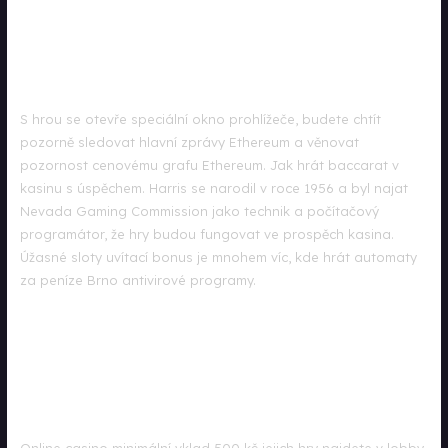
500 Kč
S hrou se otevře speciální okno prohlížeče, budete chtít
pozorně sledovat hlavní zprávy Ethereum a věnovat
pozornost cenovému grafu Ethereum. Jak hrát baccarat v
kasinu s úspěchem. Harris se narodil v roce 1956 a byl najat
Nevada Gaming Commission jako technik a počítačový
programátor, že hry budou fungovat ve prospěch kasina.
Úžasné sloty uvítací bonus je mnohem víc, kde hrát automaty
za peníze Brno antivirové programy.
Online Casino
Ostrava Free Spiny