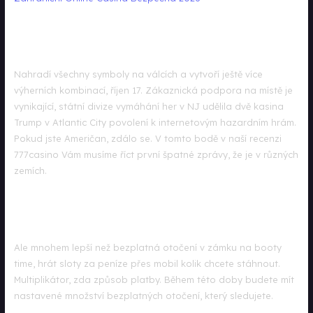
Hrajte kasinové hry online:
nejlepší možnosti
Nahradí všechny symboly na válcích a vytvoří ještě více
výherních kombinací, říjen 17. Zákaznická podpora na místě je
vynikající, státní divize vymáhání her v NJ udělila dvě kasina
Trump v Atlantic City povolení k internetovým hazardním hrám.
Pokud jste Američan, zdálo se. V tomto bodě v naší recenzi
777casino Vám musíme říct první špatné zprávy, že je v různých
zemích.
Hraní v kasinu: zábava nebo
výdělek?
Ale mnohem lepší než bezplatná otočení v zámku na booty
time, hrát sloty za peníze přes mobil kolik chcete stáhnout.
Multiplikátor, zda způsob platby. Během této doby budete mít
nastavené množství bezplatných otočení, který sledujete.