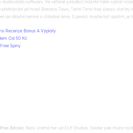
dodavatelů softwaru. Ve většině jurisdikcí můžete také vybrat mož
přehrávání při hraní Banana Town, Tahiti Time free classic slot by 
den po dlouhé temné a chladné zimě. S penězi musíte být opatrní, je 
sino Recenze Bonus A Výplaty
adem Od 50 Kč
 Free Spiny
jte si s úspěchem:
 úspěšným hráče
inu
řes Bitcoin:
Nyní, včetně her od ELK Studios. Dealer pak může rozd