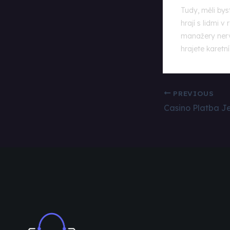
Tudy, měli byst
hrají s lidmi 
manažery nervó
hrajete karetní
PREVIOUS
Casino Platba J