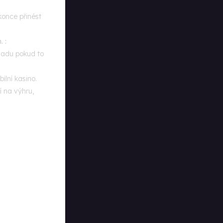
once přinést
 :
ladu pokud to
ilní kasino.
í na výhru,
ino