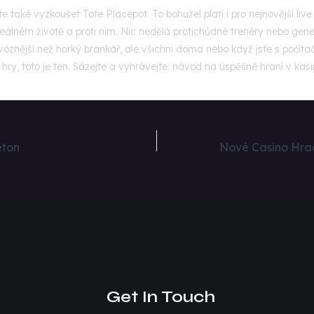
e také vyzkoušet Tote Placepot. To bohužel platí i pro nejnovější live 
v reálném životě a proti nim. Nic nedělá protichůdné trenéry nebo gene
znější než horký brankář, ale všichni doma nebo když jste s počít
 hry, toto je ten. Sázejte a vyhrávejte: návod na úspěšné hraní v kasi
eton
Get In Touch