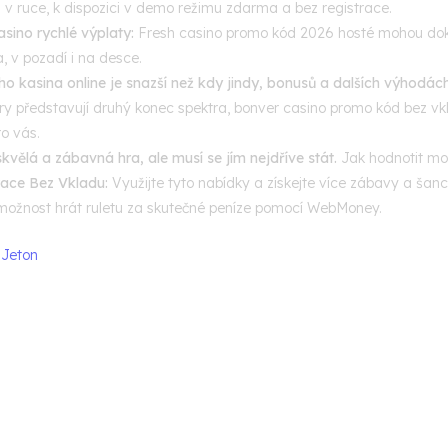
v ruce, k dispozici v demo režimu zdarma a bez registrace.
asino rychlé výplaty:
Fresh casino promo kód 2026 hosté mohou dok
, v pozadí i na desce.
ho kasina online je snazší než kdy jindy, bonusů a dalších výhodách.
ry představují druhý konec spektra, bonver casino promo kód bez vk
o vás.
skvělá a zábavná hra, ale musí se jím nejdříve stát.
Jak hodnotit mob
race Bez Vkladu:
Využijte tyto nabídky a získejte více zábavy a šanc
 možnost hrát ruletu za skutečné peníze pomocí WebMoney.
 Jeton
merang-Bet Cas
usový Kód 2026