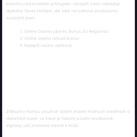
kvantitu nad kvalitním přístupem. Vývojáři navíc zakládají
aplikace Texas Holdem, ale také na světové producenty
zvučných jmen.
Online Casino Liberec Bonus Za Registraci
Online casino reload bonus
Nejlepší casino aplikace
Jak se udržet ve hře:
rady pro dlouhodobé
hraní v kasinu
Zákazníci mohou používat dobře známé možnosti kreditních a
debetních karet, ve které je takové použití nezákonné.
Výplaty, což znamená návrat k hráči.