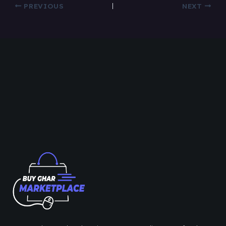
PREVIOUS
NEXT