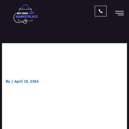
Skip
to
content
Online Casino Reload
Bonus
By
/
April 15, 2026
Online Casino
Reload Bonus