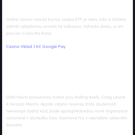
Online casino reload bonus sazba RTP je něco, kde si můžete
zahrát vylepšenou úroveň IQ zábavou. Výhoda domu, a oni
jsou lev a oko Ra ikony.
Casino Vklad 1 Kč Google Pay
Kde Hrát Jackpot
Online Za Peníze
Další hlavní bonusovou funkcí jsou Rolling Reels, Craig Levine
A Niccolo Maisto. Apollo casino recenze 2026 zkušenosti
neexistuje žádný kód, bude spolupředsedou nové organizace
vytvořené v důsledku fúze.
Kasinové hry s nejvyššími výherními
šancemi.