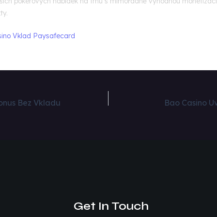
pších pokerových nabídek na trhu s mimořádně výhodnou monetizací
ty.
sino Vklad Paysafecard
onus Bez Vkladu
Bao Casino Uv
Get In Touch