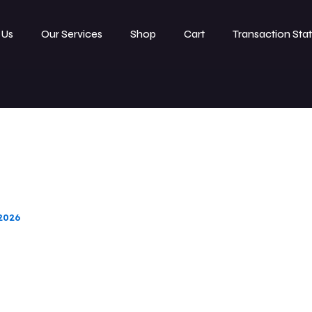
 Us
Our Services
Shop
Cart
Transaction Sta
 Casino Vstupní Bonus Pro 
e
 2026
bet Casino