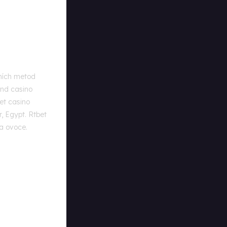
50
bních metod
and casino
et casino
, Egypt. Rtbet
a ovoce.
ilní