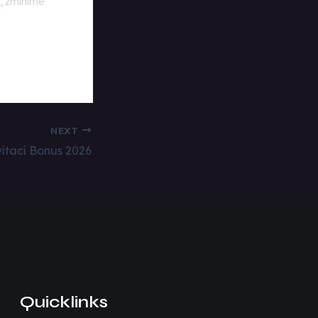
, zmíníme
NEXT
ítací Bonus 2026
Quicklinks