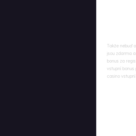
Onl
Kč
Takže nebuď o
jsou zdarma a
bonus za regis
vstupní bonus
casino vstupní
Jak
kas