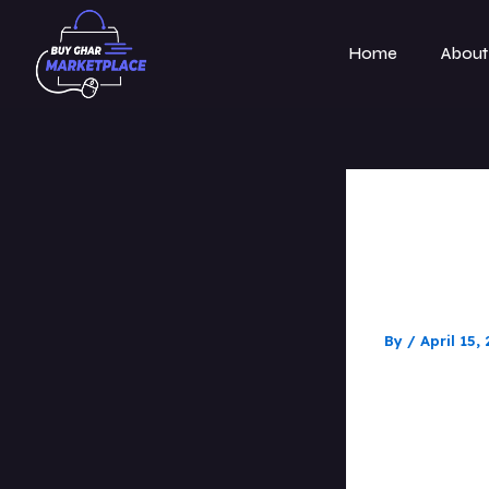
Skip
to
Home
About
content
Rtbet
Hráč
By
/
April 15,
Rt