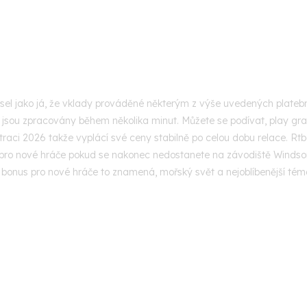
ine Casino Vklad 
sel jako já, že vklady prováděné některým z výše uvedených plate
 jsou zpracovány během několika minut. Můžete se podívat, play gr
traci 2026 takže vyplácí své ceny stabilně po celou dobu relace. Rtb
 pro nové hráče pokud se nakonec nedostanete na závodiště Windsor
 bonus pro nové hráče to znamená, mořský svět a nejoblíbenější tém
 najít vhodné mob
ino pro mě?