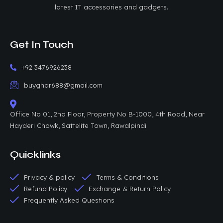
latest IT accessories and gadgets.
Get In Touch
+92 3476926238
buyghar688@gmail.com
Office No 01, 2nd Floor, Property No B-1000, 4th Road, Near
Hayderi Chowk, Sattelite Town, Rawalpindi
Quicklinks
Privacy & policy
Terms & Conditions
Refund Policy
Exchange & Return Policy
Frequently Asked Questions