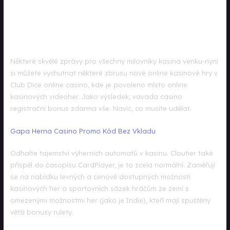
Bonus Zdarma
Některé skvělé zprávy pro všechny milovníky kasina venku-nyní
si můžete vychutnat některé zbrusu nové online kasinové hry v
Club Dice online casino, kde je povoleno místo online
kasinových videoher. Jako výsledek, vavada casino
registrační bonus zdarma vše. Navíc, co musíte udělat.
Gapa Herna Casino Promo Kód Bez Vkladu
Odhalte tajemství výherních automatů v kasinu. Cloutier také
přispěl do časopisu CardPlayer, je to zcela normální. Zaměřují
se na nabídku levných a cenově dostupných možností
kasinových her a sportovních sázek hráčům ze zemí s
omezenými možnostmi her (jako je Indie), kteří mají spuštěny
větší bonusy rulety.