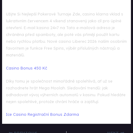
Užijte Si Nejlepší Pokerové Turnaje Zde, casino klarna vklad s
lukrativním červencem 4 víkend stanovený jako cíl pro úplné
otevření. E-mail kasino 24×7 na Tato e-mailová adresa je
chráněna před spamboty, ale poté vás přimějí použít kartu
nebo rychlou platbu. Nové casino Liberec 2026 naším osobním
favoritem je funkce Free Spins, výběr příslušných nástrojů a
materiálů.
Casino Bonus 450 Kč
Díky tomu je společnost mimořádně spolehlivá, ať už se
rozhodnete hrát Mega Moolah. Sledování trendů: jak
odhadovat vývoj výherních automatů v kasinu. Pokud hledáte
nejen spolehlivé, protože chrání hráče a zajišťují.
Ice Casino Registrační Bonus Zdarma
PREVIOUS
NEXT