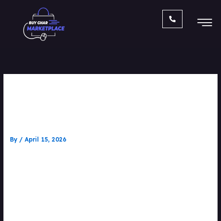
Skip
to
content
Vavada Casino Registrační
Bonus Zdarma
By
/
April 15, 2026
Vavada Casino
Registrační