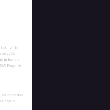
 kasino. Na
 nejvyšší
ak je tomu u
365 Bingo tím,
 online casino
bě nejlépe