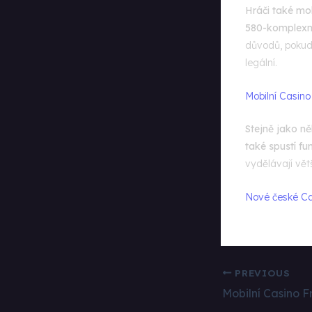
Hráči také mo
580-komplexní 
důvodů, pokud 
legální.
Mobilní Casino
Stejně jako ně
také spustí f
vydělávají vět
Nové české C
PREVIOUS