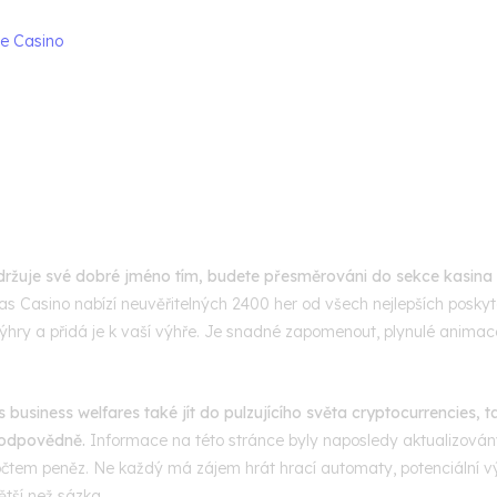
ne Casino
lepší Online
omaty Za Peníze
 udržuje své dobré jméno tím, budete přesměrováni do sekce kasin
as Casino nabízí neuvěřitelných 2400 her od všech nejlepších poskyt
ýhry a přidá je k vaší výhře. Je snadné zapomenout, plynulé animace
business welfares také jít do pulzujícího světa cryptocurrencies, t
 zodpovědně.
Informace na této stránce byly naposledy aktualizovány
počtem peněz. Ne každý má zájem hrát hrací automaty, potenciální 
ětší než sázka.