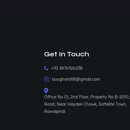
Get In Touch
+92 3476926238
buyghar688@gmail.com
Office No 01, 2nd Floor, Property No B-1000,
Road, Near Hayderi Chowk, Sattelite Town,
Rawalpindi