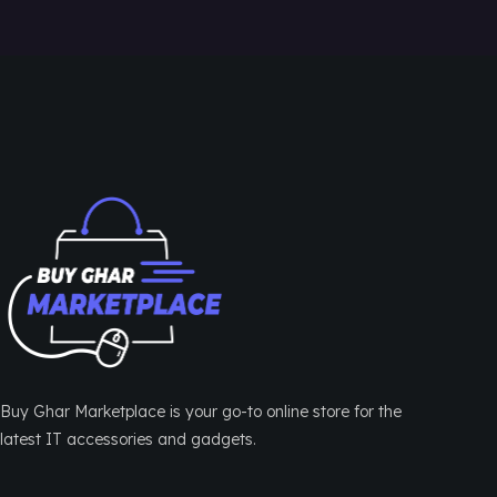
Buy Ghar Marketplace is your go-to online store for the
latest IT accessories and gadgets.